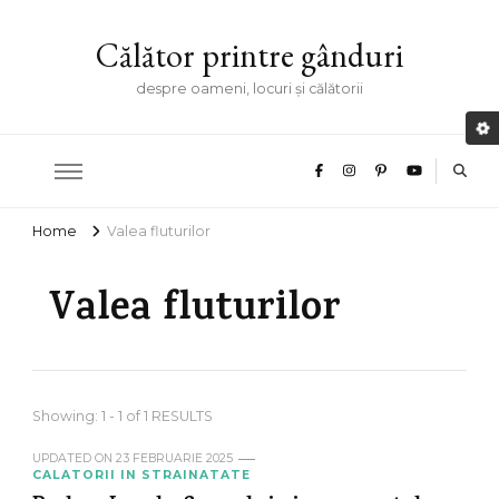
Călător printre gânduri
despre oameni, locuri și călătorii
Home
Valea fluturilor
Valea fluturilor
Showing: 1 - 1 of 1 RESULTS
UPDATED ON
23 FEBRUARIE 2025
CALATORII IN STRAINATATE