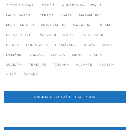
GIORGIO VASARI
GRECIA
HUNEDOARA
ITALIA
LACUL GARDA
LEFKADA
MALTA
MARAMUREȘ
MICHELANGELO
MOȘ CRĂCIUN
MĂNĂSTIRE
NEAMȚ
PALAZZO PITTI
PIAZZA DEL CAMPO
PIAȚA SPANIEI
PIENZA
PORTUGALIA
PRIMĂVARA
RODOS
ROMA
ROMÂNIA
SADOVA
SEVILLA
SIENA
SPANIA
SUCEAVA
TENERIFE
TOSCANA
VACANȚE
VENEȚIA
VIENA
ZĂPADĂ
PAGINA NOASTRĂ DE FACEBOOK