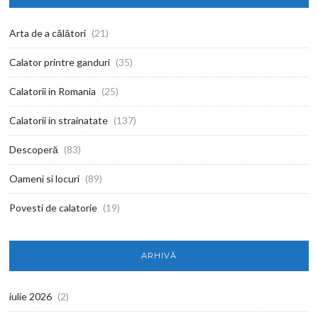
Arta de a călători
(21)
Calator printre ganduri
(35)
Calatorii in Romania
(25)
Calatorii in strainatate
(137)
Descoperă
(83)
Oameni si locuri
(89)
Povesti de calatorie
(19)
ARHIVĂ
iulie 2026
(2)