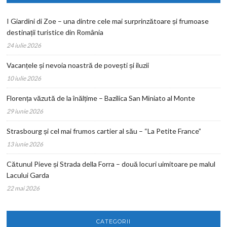
I Giardini di Zoe – una dintre cele mai surprinzătoare și frumoase
destinații turistice din România
24 iulie 2026
Vacanțele și nevoia noastră de povești și iluzii
10 iulie 2026
Florența văzută de la înălțime – Bazilica San Miniato al Monte
29 iunie 2026
Strasbourg și cel mai frumos cartier al său – “La Petite France”
13 iunie 2026
Cătunul Pieve și Strada della Forra – două locuri uimitoare pe malul
Lacului Garda
22 mai 2026
CATEGORII