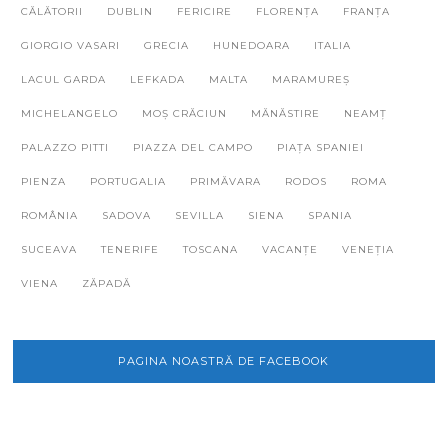
CĂLĂTORII
DUBLIN
FERICIRE
FLORENȚA
FRANȚA
GIORGIO VASARI
GRECIA
HUNEDOARA
ITALIA
LACUL GARDA
LEFKADA
MALTA
MARAMUREȘ
MICHELANGELO
MOȘ CRĂCIUN
MĂNĂSTIRE
NEAMȚ
PALAZZO PITTI
PIAZZA DEL CAMPO
PIAȚA SPANIEI
PIENZA
PORTUGALIA
PRIMĂVARA
RODOS
ROMA
ROMÂNIA
SADOVA
SEVILLA
SIENA
SPANIA
SUCEAVA
TENERIFE
TOSCANA
VACANȚE
VENEȚIA
VIENA
ZĂPADĂ
PAGINA NOASTRĂ DE FACEBOOK