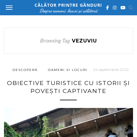
CĂLĂTOR PRINTRE GÂNDURI
Despre oameni, locuri și călătorii
Browsing Tag
VEZUVIU
24 septembrie 2022
DESCOPERĂ
OAMENI SI LOCURI
OBIECTIVE TURISTICE CU ISTORII ȘI
POVEȘTI CAPTIVANTE