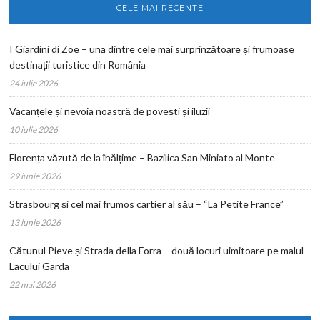
CELE MAI RECENTE
I Giardini di Zoe – una dintre cele mai surprinzătoare și frumoase
destinații turistice din România
24 iulie 2026
Vacanțele și nevoia noastră de povești și iluzii
10 iulie 2026
Florența văzută de la înălțime – Bazilica San Miniato al Monte
29 iunie 2026
Strasbourg și cel mai frumos cartier al său – “La Petite France”
13 iunie 2026
Cătunul Pieve și Strada della Forra – două locuri uimitoare pe malul
Lacului Garda
22 mai 2026