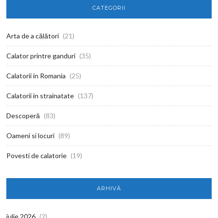
CATEGORII
Arta de a călători
(21)
Calator printre ganduri
(35)
Calatorii in Romania
(25)
Calatorii in strainatate
(137)
Descoperă
(83)
Oameni si locuri
(89)
Povesti de calatorie
(19)
ARHIVĂ
iulie 2026
(2)