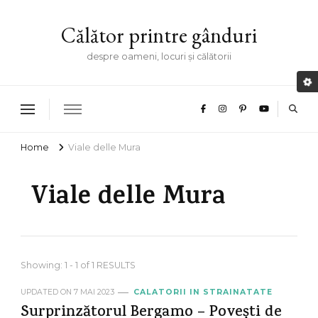
Călător printre gânduri
despre oameni, locuri și călătorii
Home
Viale delle Mura
Viale delle Mura
Showing: 1 - 1 of 1 RESULTS
UPDATED ON
7 MAI 2023
CALATORII IN STRAINATATE
Surprinzătorul Bergamo – Povești de