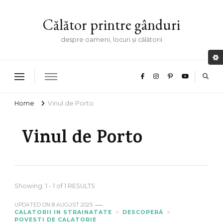
Călător printre gânduri
despre oameni, locuri și călătorii
Home
Vinul de Porto
Vinul de Porto
Showing: 1 - 1 of 1 RESULTS
UPDATED ON
8 AUGUST 2025
CALATORII IN STRAINATATE
DESCOPERĂ
POVESTI DE CALATORIE