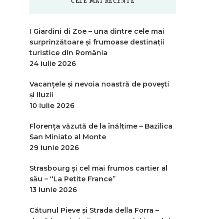
CELE MAI RECENTE
I Giardini di Zoe – una dintre cele mai
surprinzătoare și frumoase destinații
turistice din România
24 iulie 2026
Vacanțele și nevoia noastră de povești
și iluzii
10 iulie 2026
Florența văzută de la înălțime – Bazilica
San Miniato al Monte
29 iunie 2026
Strasbourg și cel mai frumos cartier al
său – “La Petite France”
13 iunie 2026
Cătunul Pieve și Strada della Forra –