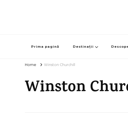
Prima pagină
Destinații
Descop
Home
Winston Churchill
Winston Churc