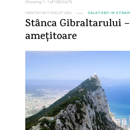
Showing: 1 - 1 of 1 RESULTS
UPDATED ON
11 AUGUST 2024
CALATORII IN STRA
Stânca Gibraltarului –
amețitoare