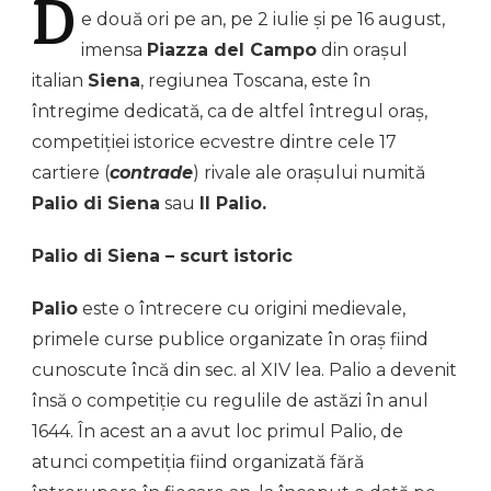
D
e
două ori pe an, pe 2 iulie și pe 16 august,
imensa
Piazza del Campo
din orașul
italian
Siena
, regiunea Toscana, este în
întregime dedicată, ca de altfel întregul oraș,
competiției istorice ecvestre dintre cele 17
cartiere (
contrade
) rivale ale orașului numită
Palio di Siena
sau
Il Palio.
Palio di Siena – scurt istoric
Palio
este o întrecere cu origini medievale,
primele curse publice organizate în oraș fiind
cunoscute încă din sec. al XIV lea. Palio a devenit
însă o competiție cu regulile de astăzi în anul
1644. În acest an a avut loc primul Palio, de
atunci competiția fiind organizată fără