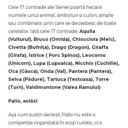
Cele 17 contrade ale Sienei poartă fiecare
numele unui animal, simboluri și culori, simple
sau combinate, prin care se deosebesc de toate
celelalte. Iată cele 17 contrade:
Aquila
(Vulturul), Bruco (Omida), Chiocciola (Melc),
Civetta (Bufnița), Drago (Dragon), Giraffa
(Girafa), Istrice ( Porc Spinos), Leocorno
(Unicorn), Lupa (Lupoaica), Nicchio (Cochilie),
Oca (Gâsca), Onda (Val), Pantera (Pantera),
Selva (Pădure), Tartuca (Țestoasa), Torre
(Turn), Valdimontone (Valea Ramului)
.
Palio, astăzi
Așa cum susțin sienezii, Palio nu este o
competiție organizată în scop turistic, ci o