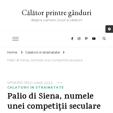
Călător printre gânduri
despre oameni, locuri și călătorii
Home
Calatorii in strainatate
Palio di Siena, numele unei competiții seculare
UPDATED ON
21 IUNIE 2022
CALATORII IN STRAINATATE
Palio di Siena, numele
unei competiții seculare