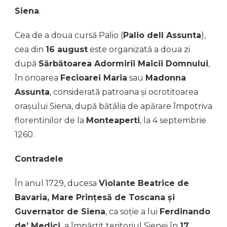
Siena
.
Cea de a doua cursă Palio (
Palio dell Assunta
),
cea din
16 august
este organizată a doua zi
după
Sărbătoarea Adormirii Maicii Domnului
,
în onoarea
Fecioarei Maria
sau
Madonna
Assunta
, considerată patroana și ocrotitoarea
orașului Siena, după bătălia de apărare împotriva
florentinilor de la
Monteaperti
, la 4 septembrie
1260.
Contradele
În anul 1729, ducesa
Violante Beatrice de
Bavaria, Mare Prințesă de Toscana și
Guvernator de Siena
, ca soție a lui
Ferdinando
de’ Medici,
a împărțit teritoriul Sienei în
17