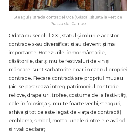
Steagul și strada contradei Oca (Gâsca), situată la vest de
Piazza del Campo
Odată cu secolul XXI, statul și rolurile acestor
contrade s-au diversificat și au devenit și mai
importante. Botezurile, înmormântările,
căsătoriile, dar și multe festivaluri de vin și
mâncare, sunt sărbătorite doar în cadrul propriei
contrade. Fiecare contradă are propriul muzeu
(aici se păstrează întreg patrimoniul contradei:
relicve, drapeluri, trofee, costume de la festivități,
cele în folosință și multe foarte vechi, steaguri,
arhiva și tot ce este legat de viața de contradă),
emblemă, simbol, motto, unele dintre ele având
și rivali declarați.