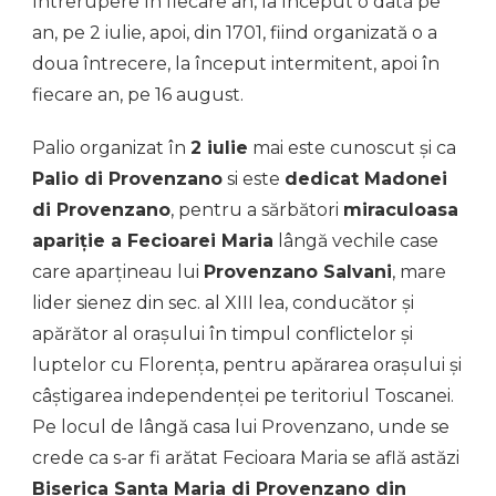
întrerupere în fiecare an, la început o dată pe
an, pe 2 iulie, apoi, din 1701, fiind organizată o a
doua întrecere, la început intermitent, apoi în
fiecare an, pe 16 august.
Palio organizat în
2 iulie
mai este cunoscut și ca
Palio di Provenzano
si este
dedicat Madonei
di Provenzano
, pentru a sărbători
miraculoasa
apariție a Fecioarei Maria
lângă vechile case
care aparțineau lui
Provenzano Salvani
, mare
lider sienez din sec. al XIII lea, conducător și
apărător al orașului în timpul conflictelor și
luptelor cu Florența, pentru apărarea orașului și
câștigarea independenței pe teritoriul Toscanei.
Pe locul de lângă casa lui Provenzano, unde se
crede ca s-ar fi arătat Fecioara Maria se află astăzi
Biserica Santa Maria di Provenzano din