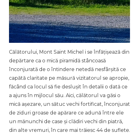
Călătorului, Mont Saint Michel i se înfățișează din
depărtare ca o mică piramidă stâncoasă
înconjurată de o întindere netedă nesfârșită ce
capătă claritate pe măsură vizitatorul se apropie,
făcând ca locul să fie deslușit în detalii o dată ce
a ajuns în mijlocul său. Aici, călătorul va găsi o
mică așezare, un sătuc vechi fortificat, înconjurat
de ziduri groase de apărare ce adună între ele
un mănunchi de case și clădiri vechi din piatră,
din alte vremuri, în care mai trăiesc 44 de suflete.