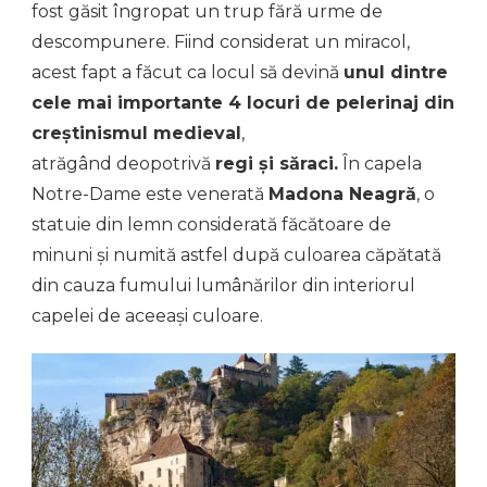
fost găsit îngropat un trup fără urme de
descompunere. Fiind considerat un miracol,
acest fapt a făcut ca locul să devină
unul dintre
cele mai importante 4 locuri de pelerinaj din
creștinismul medieval
,
atrăgând deopotrivă
regi și săraci.
În capela
Notre-Dame este venerată
Madona Neagră
, o
statuie din lemn considerată făcătoare de
minuni și numită astfel după culoarea căpătată
din cauza fumului lumânărilor din interiorul
capelei de aceeași culoare.