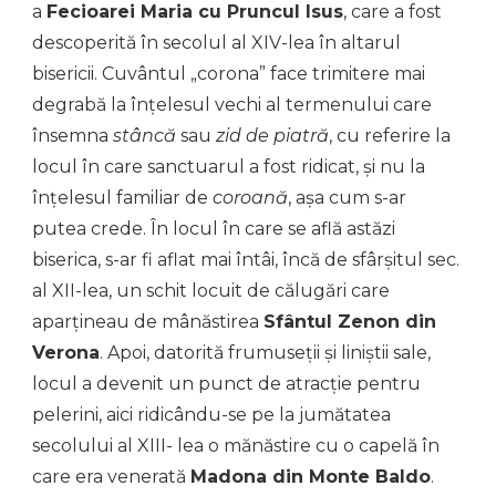
a
Fecioarei Maria cu Pruncul Isus
, care a fost
descoperită în secolul al XIV-lea în altarul
bisericii. Cuvântul „corona” face trimitere mai
degrabă la înțelesul vechi al termenului care
însemna
stâncă
sau
zid de piatră
, cu referire la
locul în care sanctuarul a fost ridicat, și nu la
înțelesul familiar de
coroană
, așa cum s-ar
putea crede. În locul în care se află astăzi
biserica, s-ar fi aflat mai întâi, încă de sfârșitul sec.
al XII-lea, un schit locuit de călugări care
aparțineau de mânăstirea
Sfântul Zenon din
Verona
. Apoi, datorită frumuseții și liniștii sale,
locul a devenit un punct de atracție pentru
pelerini, aici ridicându-se pe la jumătatea
secolului al XIII- lea o mănăstire cu o capelă în
care era venerată
Madona din Monte Baldo
.