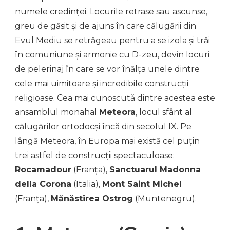
numele credinței. Locurile retrase sau ascunse,
greu de găsit și de ajuns în care călugării din
Evul Mediu se retrăgeau pentru a se izola și trăi
în comuniune și armonie cu D-zeu, devin locuri
de pelerinaj în care se vor înălța unele dintre
cele mai uimitoare și incredibile construcții
religioase. Cea mai cunoscută dintre acestea este
ansamblul monahal
Meteora
, locul sfânt al
călugărilor ortodocși încă din secolul IX. Pe
lângă Meteora, în Europa mai există cel puțin
trei astfel de construcții spectaculoase:
Rocamadour
(Franța),
Sanctuarul Madonna
della Corona
(Italia),
Mont Saint Michel
(Franța),
Mănăstirea Ostrog
(Muntenegru).