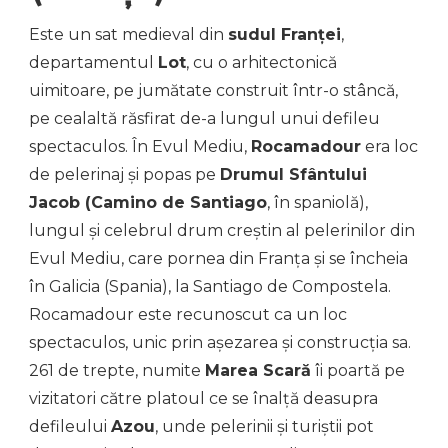
Este un sat medieval din
sudul Franței
,
departamentul
Lot
, cu o arhitectonică
uimitoare, pe jumătate construit într-o stâncă,
pe cealaltă răsfirat de-a lungul unui defileu
spectaculos. În Evul Mediu,
Rocamadour
era loc
de pelerinaj și popas pe
Drumul Sfântului
Jacob (Camino de Santiago
, în spaniolă),
lungul și celebrul drum creștin al pelerinilor din
Evul Mediu, care pornea din Franța și se încheia
în Galicia (Spania), la Santiago de Compostela.
Rocamadour este recunoscut ca un loc
spectaculos, unic prin așezarea și construcția sa.
261 de trepte, numite
Marea Scară
îi poartă pe
vizitatori către platoul ce se înalță deasupra
defileului
Azou
, unde pelerinii și turiștii pot