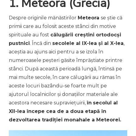
1. Meteora (Grecia)
Despre originile mănăstirilor
Meteora
se știe că
primii care au folosit aceste stânci din motive
spirituale au fost
călugării creștini ortodocși
pustnici
. Încă din
secolele al IX-lea și al X-lea
,
aceștia au ajuns aici pentru a se izola în
numeroasele peșteri găsite împrăștiate printre
stânci. După această perioadă lungă, întinsă pe
mai multe secole, în care călugării au rămas în
aceste locuri bazându-se foarte mult pe
ajutorul localnicilor și donațiilor materiale ale
acestora necesare supraviețuirii,
în
secolul al
XII-lea începe cea de a doua etapă în
dezvoltarea tradiției monahale a Meteorei.