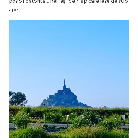
posibil datorită unei fâșii de nisip care iese de sub
ape.