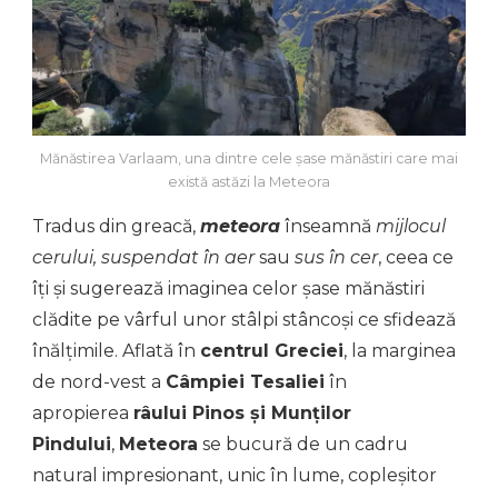
Mănăstirea Varlaam, una dintre cele șase mănăstiri care mai
există astăzi la Meteora
Tradus din greacă,
meteora
înseamnă
mijlocul
cerului, suspendat în aer
sau
sus în cer
, ceea ce
îți și sugerează imaginea celor șase mănăstiri
clădite pe vârful unor stâlpi stâncoși ce sfidează
înălțimile. Aflată în
centrul Greciei
, la marginea
de nord-vest a
Câmpiei Tesaliei
în
apropierea
râului Pinos și Munților
Pindului
,
Meteora
se bucură de un cadru
natural impresionant, unic în lume, copleșitor