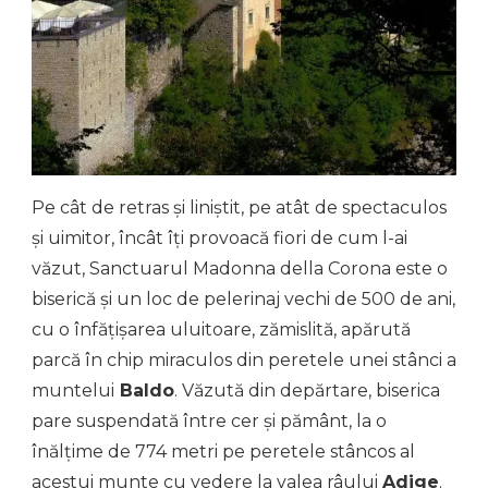
Pe cât de retras și liniștit, pe atât de spectaculos
și uimitor, încât îți provoacă fiori de cum l-ai
văzut, Sanctuarul Madonna della Corona este o
biserică și un loc de pelerinaj vechi de 500 de ani,
cu o înfățișarea uluitoare, zămislită, apărută
parcă în chip miraculos din peretele unei stânci a
muntelui
Baldo
. Văzută din depărtare, biserica
pare suspendată între cer și pământ, la o
înălțime de 774 metri pe peretele stâncos al
acestui munte cu vedere la valea râului
Adige
.