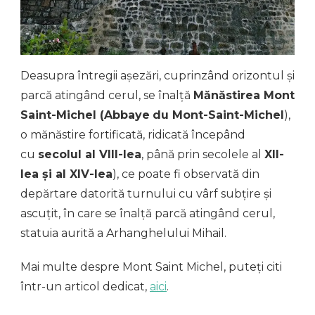
Deasupra întregii așezări, cuprinzând orizontul și
parcă atingând cerul, se înalță
Mănăstirea Mont
Saint-Michel (Abbaye
du Mont-Saint-Michel
),
o mănăstire fortificată, ridicată începând
cu
secolul al VIII-lea
, până prin secolele al
XII-
lea și al XIV-lea
), ce poate fi observată din
depărtare datorită turnului cu vârf subțire și
ascuțit, în care se înalță parcă atingând cerul,
statuia aurită a Arhanghelului Mihail.
Mai multe despre Mont Saint Michel, puteți citi
într-un articol dedicat,
aici
.