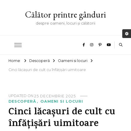
Călător printre gânduri
despre oameni, locuri și călătorii
Home
Descoperă
Oameni si locuri
Cinci lăcașuri de cult cu înfățișări uimitoare
UPDATED ON
25 DECEMBRIE 2025
DESCOPERĂ
OAMENI SI LOCURI
Cinci lăcașuri de cult cu
înfățișări uimitoare