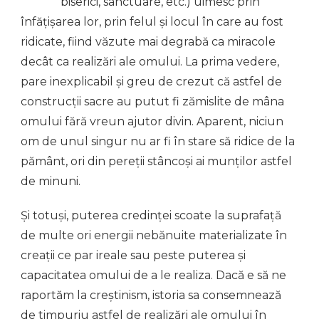
biserici, sanctuare, etc.) uimesc prin
înfățișarea lor, prin felul și locul în care au fost
ridicate, fiind văzute mai degrabă ca miracole
decât ca realizări ale omului. La prima vedere,
pare inexplicabil și greu de crezut că astfel de
construcții sacre au putut fi zămislite de mâna
omului fără vreun ajutor divin. Aparent, niciun
om de unul singur nu ar fi în stare să ridice de la
pământ, ori din pereții stâncoși ai munților astfel
de minuni.
Și totuși, puterea credinței scoate la suprafață
de multe ori energii nebănuite materializate în
creații ce par ireale sau peste puterea și
capacitatea omului de a le realiza. Dacă e să ne
raportăm la creștinism, istoria sa consemnează
de timpuriu astfel de realizări ale omului în