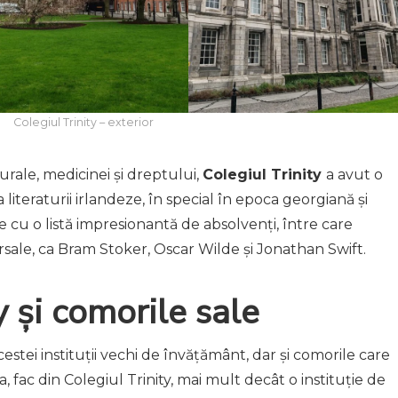
Colegiul Trinity – exterior
urale, medicinei și dreptului,
Colegiul Trinity
a avut o
 literaturii irlandeze, în special în epoca georgiană și
e cu o listă impresionantă de absolvenți, între care
ersale, ca Bram Stoker, Oscar Wilde și Jonathan Swift.
y și comorile sale
estei instituții vechi de învățământ, dar și comorile care
a, fac din Colegiul Trinity, mai mult decât o instituție de