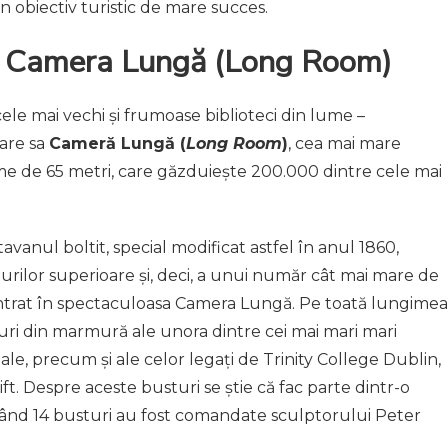
 obiectiv turistic de mare succes.
și Camera Lungă (Long Room)
ele mai vechi și frumoase biblioteci din lume –
oare sa
Cameră Lungă (
Long Room
)
, cea mai mare
ime de 65 metri, care găzduiește 200.000 dintre cele mai
vanul boltit, special modificat astfel în anul 1860,
rilor superioare și, deci, a unui număr cât mai mare de
i intrat în spectaculoasa Camera Lungă. Pe toată lungimea
uri din marmură ale unora dintre cei mai mari mari
entale, precum și ale celor legați de Trinity College Dublin,
ft. Despre aceste busturi se știe că fac parte dintr-o
 când 14 busturi au fost comandate sculptorului Peter