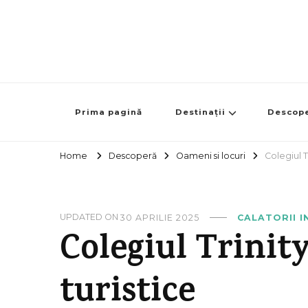
Prima pagină
Destinații
Descop
Home
Descoperă
Oameni si locuri
Colegiul T
UPDATED ON
30 APRILIE 2025
CALATORII I
Colegiul Trinit
turistice