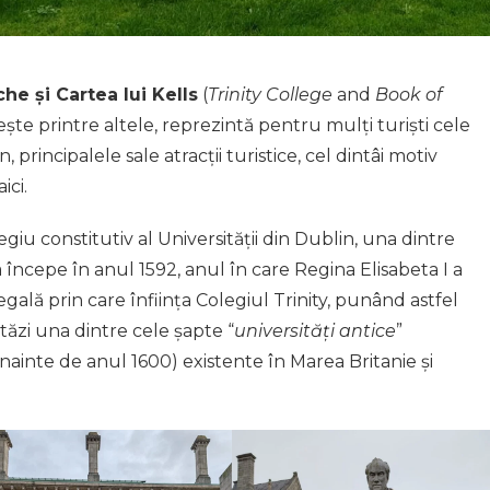
che și Cartea lui Kells
(
Trinity College
and
Book of
ește printre altele, reprezintă pentru mulți turiști cele
rincipalele sale atracții turistice, cel dintâi motiv
ici.
giu constitutiv al Universității din Dublin, una dintre
a începe în anul 1592, anul în care Regina Elisabeta I a
regală prin care înființa Colegiul Trinity, punând astfel
stăzi una dintre cele șapte “
universități antice
”
înainte de anul 1600) existente în Marea Britanie și