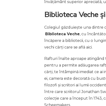
învățământ superior apreciată, un
Biblioteca Veche 
Colegiul găzduiește una dintre c
Biblioteca Veche
, cu încântăt
încăpere a bibliotecii, cu o lung
vechi cărți care se află aici.
Rafturi înalte aproape atingând ta
pentru a permite adăugarea raftu
cărți, te întâmpină imediat ce a
ei, camera este decorată cu bust
filozofi și scriitori ai lumii occid
între care scriitorul Jonathan Swi
colecție care a început în 1743,
Scheemakers.