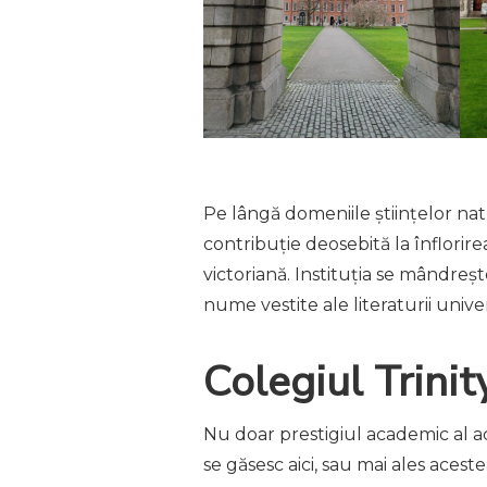
Pe lângă domeniile științelor nat
contribuție deosebită la înflorirea
victoriană. Instituția se mândreșt
nume vestite ale literaturii univ
Colegiul Trinit
Nu doar prestigiul academic al ac
se găsesc aici, sau mai ales aceste