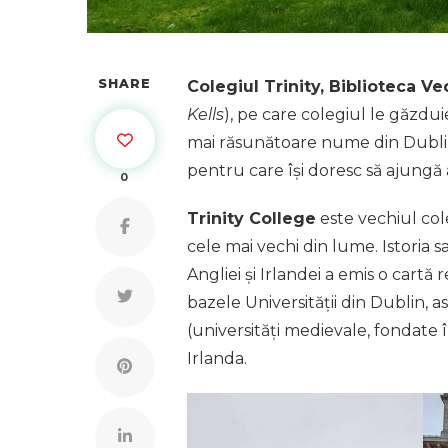
SHARE
Colegiul Trinity, Biblioteca Ve
Kells
), pe care colegiul le găzdui
mai răsunătoare nume din Dublin, p
pentru care își doresc să ajungă a
0
Trinity College
este vechiul cole
cele mai vechi din lume. Istoria s
Angliei și Irlandei a emis o cartă 
bazele Universității din Dublin, a
(universități medievale, fondate 
Irlanda.