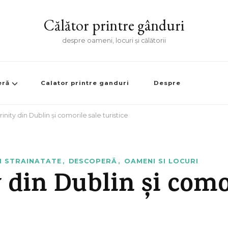
Călător printre gânduri
despre oameni, locuri și călătorii
eră
Calator printre ganduri
Despre
rinity din Dublin și comorile sale turistice
N STRAINATATE
DESCOPERĂ
OAMENI SI LOCURI
y din Dublin și como