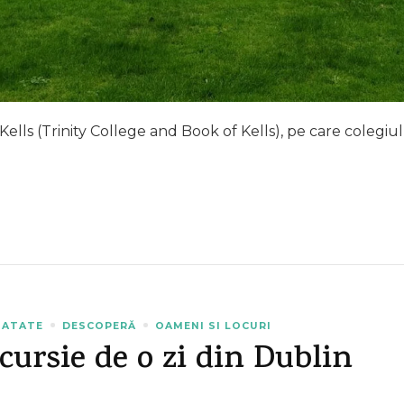
i Kells (Trinity College and Book of Kells), pe care colegiu
NATATE
DESCOPERĂ
OAMENI SI LOCURI
cursie de o zi din Dublin