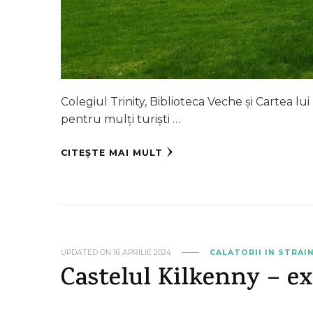
Colegiul Trinity, Biblioteca Veche și Cartea lu
pentru mulți turiști …
CITEȘTE MAI MULT
UPDATED ON
16 APRILIE 2024
CALATORII IN STRAI
Castelul Kilkenny – ex