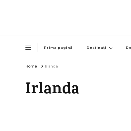
Prima pagină
Destinații
De
Home
Irlanda
Irlanda