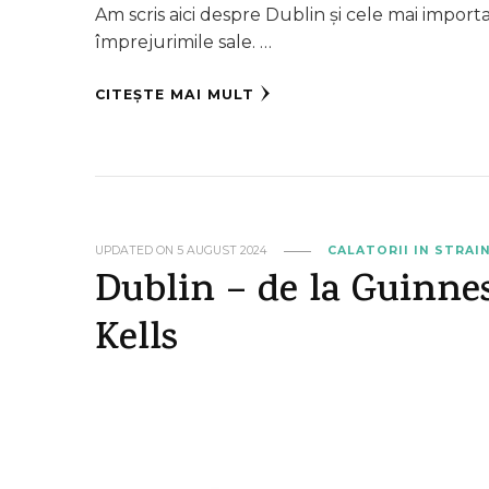
Am scris aici despre Dublin și cele mai import
împrejurimile sale. …
CITEȘTE MAI MULT
UPDATED ON
5 AUGUST 2024
CALATORII IN STRAI
Dublin – de la Guinnes
Kells