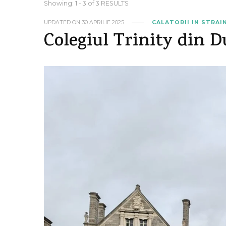
Showing: 1 - 3 of 3 RESULTS
UPDATED ON
30 APRILIE 2025
CALATORII IN STRAI
Colegiul Trinity din Du