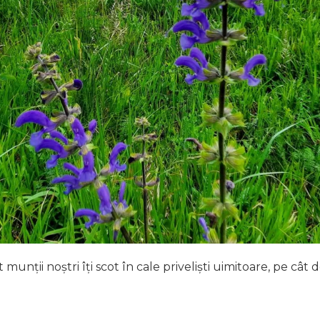
 munții noștri îți scot în cale priveliști uimitoare, pe cât