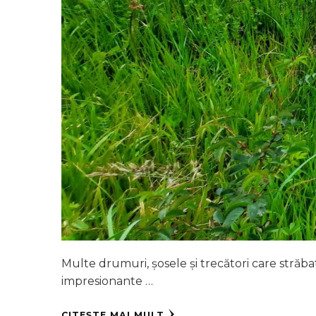
Multe drumuri, șosele și trecători care străbat
impresionante …
CITEȘTE MAI MULT