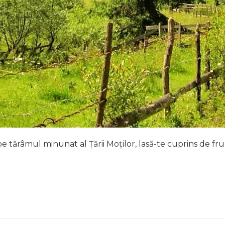
e tărâmul minunat al Țării Moților, lasă-te cuprins de fr