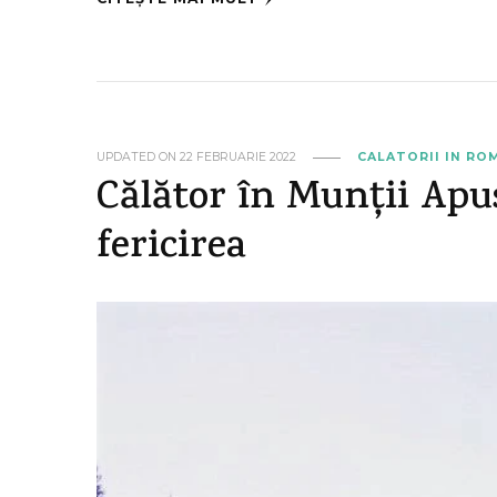
UPDATED ON
22 FEBRUARIE 2022
CALATORII IN RO
Călător în Munții Apus
fericirea