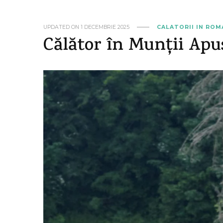
UPDATED ON
1 DECEMBRIE 2025
CALATORII IN ROM
Călător în Munții Apu