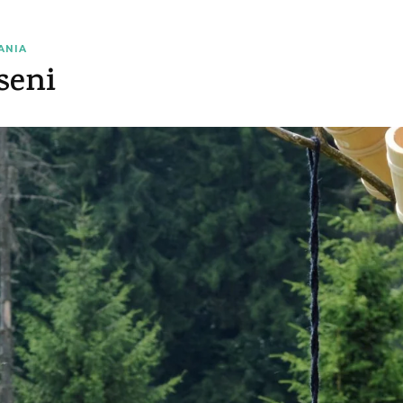
ANIA
seni