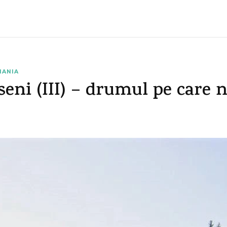
MANIA
eni (III) – drumul pe care n