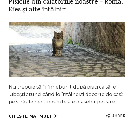
Pisicile din călătoriile noastre – Roma,
Efes și alte întâlniri
Nu trebuie să fii înnebunit după pisici ca să le
iubești atunci când le întâlnești departe de casă,
pe străzile necunoscute ale orașelor pe care …
SHARE
CITEȘTE MAI MULT