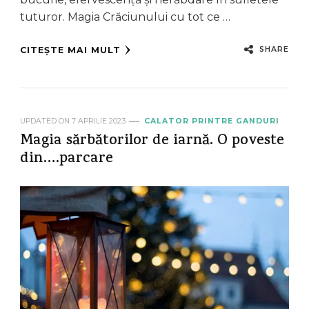
tuturor. Magia Crăciunului cu tot ce …
SHARE
CITEȘTE MAI MULT
UPDATED ON
7 APRILIE 2023
CALATOR PRINTRE GANDURI
Magia sărbătorilor de iarnă. O poveste
din….parcare