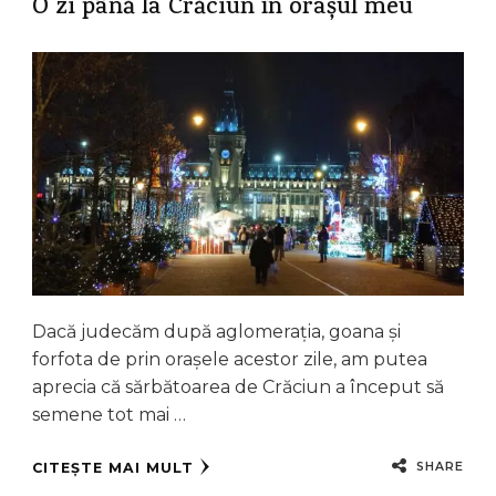
O zi până la Crăciun în orașul meu
Dacă judecăm după aglomerația, goana și
forfota de prin orașele acestor zile, am putea
aprecia că sărbătoarea de Crăciun a început să
semene tot mai …
SHARE
CITEȘTE MAI MULT