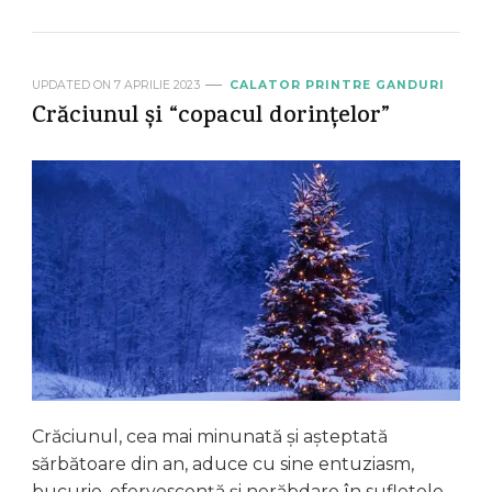
UPDATED ON
7 APRILIE 2023
CALATOR PRINTRE GANDURI
Crăciunul și “copacul dorințelor”
Crăciunul, cea mai minunată şi așteptată
sărbătoare din an, aduce cu sine entuziasm,
bucurie, efervescență şi nerăbdare în sufletele