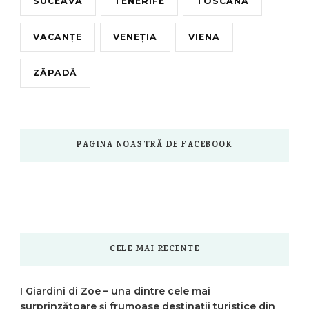
SUCEAVA
TENERIFE
TOSCANA
VACANȚE
VENEȚIA
VIENA
ZĂPADĂ
PAGINA NOASTRĂ DE FACEBOOK
CELE MAI RECENTE
I Giardini di Zoe – una dintre cele mai
surprinzătoare și frumoase destinații turistice din