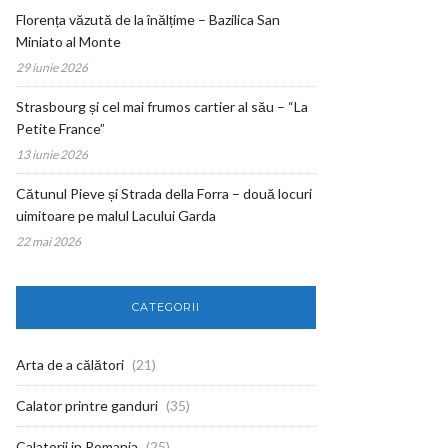
Florența văzută de la înălțime – Bazilica San
Miniato al Monte
29 iunie 2026
Strasbourg și cel mai frumos cartier al său – “La
Petite France”
13 iunie 2026
Cătunul Pieve și Strada della Forra – două locuri
uimitoare pe malul Lacului Garda
22 mai 2026
CATEGORII
Arta de a călători
(21)
Calator printre ganduri
(35)
Calatorii in Romania
(25)