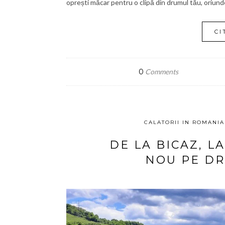
oprești măcar pentru o clipă din drumul tău, oriunde
CI
0
Comments
CALATORII IN ROMANIA
DE LA BICAZ, L
NOU PE D