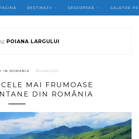
PAGINĂ
DESTINAȚII
DESCOPERĂ
CALATOR PR
ag
POIANA LARGULUI
25 iunie 2021
I IN ROMANIA
 CELE MAI FRUMOASE
NTANE DIN ROMÂNIA