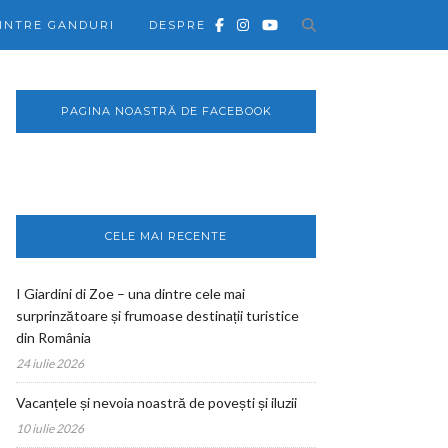
INTRE GANDURI
DESPRE
PAGINA NOASTRĂ DE FACEBOOK
CELE MAI RECENTE
I Giardini di Zoe – una dintre cele mai
surprinzătoare și frumoase destinații turistice
din România
24 iulie 2026
Vacanțele și nevoia noastră de povești și iluzii
10 iulie 2026