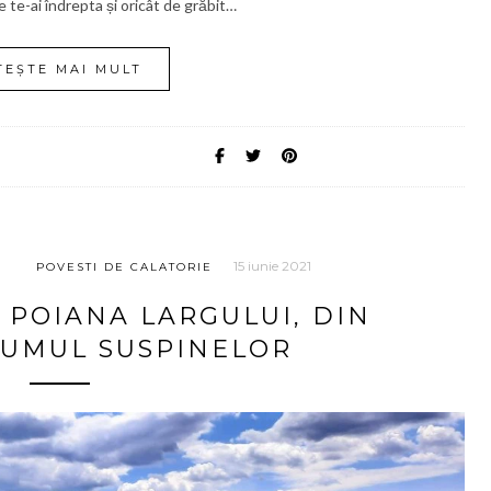
 te-ai îndrepta și oricât de grăbit…
TEȘTE MAI MULT
15 iunie 2021
POVESTI DE CALATORIE
A POIANA LARGULUI, DIN
RUMUL SUSPINELOR