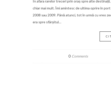
În afara rarelor treceri prin oraș spre alte destinați
chiar mai mult. Îmi amintesc de ultima oprire în port
2008 sau 2009. Până atunci, tot în urmă cu vreo zece
era spre sfârșitul…
CI
0
Comments