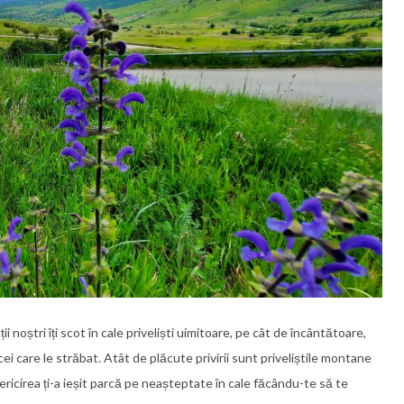
 noștri îți scot în cale priveliști uimitoare, pe cât de încântătoare,
 care le străbat. Atât de plăcute privirii sunt priveliștile montane
ericirea ți-a ieșit parcă pe neașteptate în cale făcându-te să te