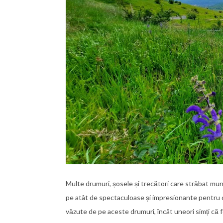
Multe drumuri, șosele și trecători care străbat munții
pe atât de spectaculoase și impresionante pentru cei
văzute de pe aceste drumuri, încât uneori simți că f