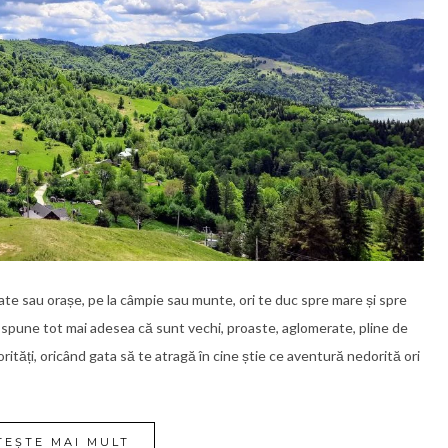
sate sau orașe, pe la câmpie sau munte, ori te duc spre mare și spre
i se spune tot mai adesea că sunt vechi, proaste, aglomerate, pline de
orități, oricând gata să te atragă în cine știe ce aventură nedorită ori
TEȘTE MAI MULT