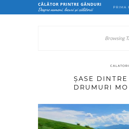
CĂLĂTOR PRINTRE GÂNDURI
PRIMA 
Despre oameni, locuri și călătorii
Browsing T
CALATORI
ȘASE DINTRE
DRUMURI MO