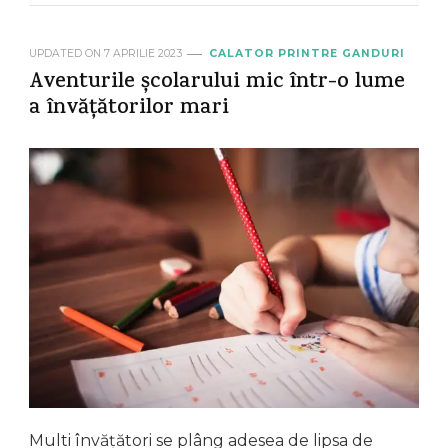
UPDATED ON
7 APRILIE 2023
CALATOR PRINTRE GANDURI
Aventurile școlarului mic într-o lume
a învățătorilor mari
Multi învățători se plâng adesea de lipsa de