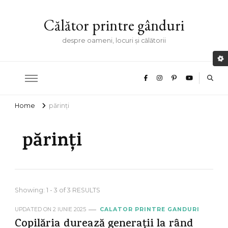
Călător printre gânduri
despre oameni, locuri și călătorii
Home
părinți
părinți
Showing: 1 - 3 of 3 RESULTS
UPDATED ON
2 IUNIE 2025
CALATOR PRINTRE GANDURI
Copilăria durează generații la rând