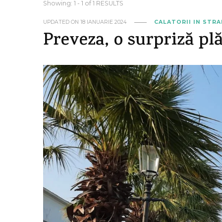
Showing: 1 - 1 of 1 RESULTS
UPDATED ON
18 IANUARIE 2024
CALATORII IN STR
Preveza, o surpriză pl