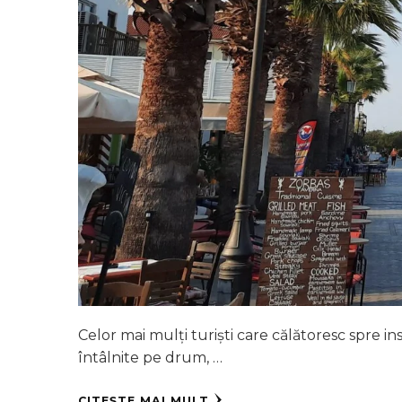
Celor mai mulți turiști care călătoresc spre i
întâlnite pe drum, …
CITEȘTE MAI MULT