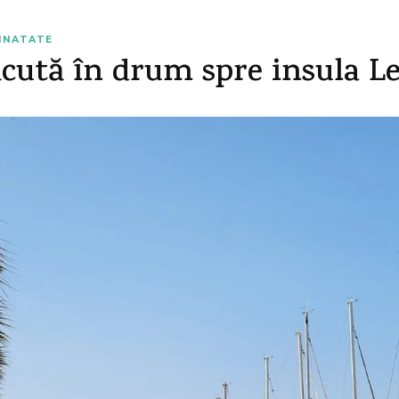
AINATATE
ăcută în drum spre insula L