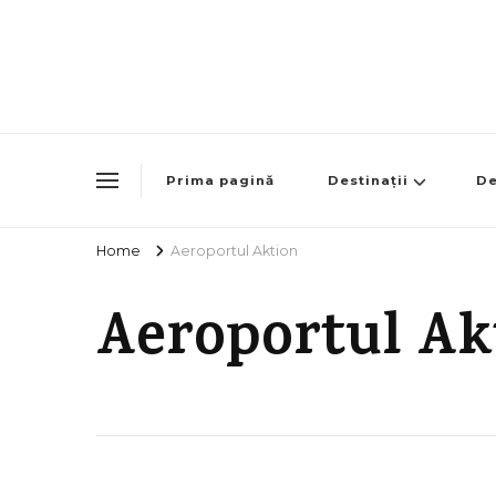
Prima pagină
Destinații
De
Home
Aeroportul Aktion
Aeroportul Ak