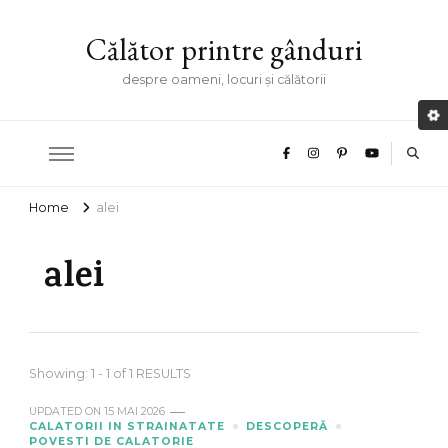
Călător printre gânduri
despre oameni, locuri și călătorii
Home
alei
alei
Showing: 1 - 1 of 1 RESULTS
UPDATED ON
15 MAI 2026
CALATORII IN STRAINATATE
DESCOPERĂ
POVESTI DE CALATORIE