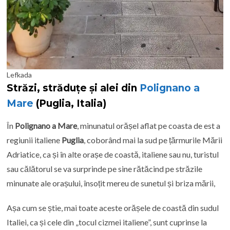
Lefkada
Străzi, străduțe și alei din
Polignano a
Mar
e
(Puglia, Italia)
În
Polignano a Mare
, minunatul orășel aflat pe coasta de est a
regiunii italiene
Puglia
, coborând mai la sud pe țărmurile Mării
Adriatice, ca și în alte orașe de coastă, italiene sau nu, turistul
sau călătorul se va surprinde pe sine rătăcind pe străzile
minunate ale orașului, însoțit mereu de sunetul și briza mării,
Așa cum se știe, mai toate aceste orășele de coastă din sudul
Italiei, ca și cele din „tocul cizmei italiene”, sunt cuprinse la