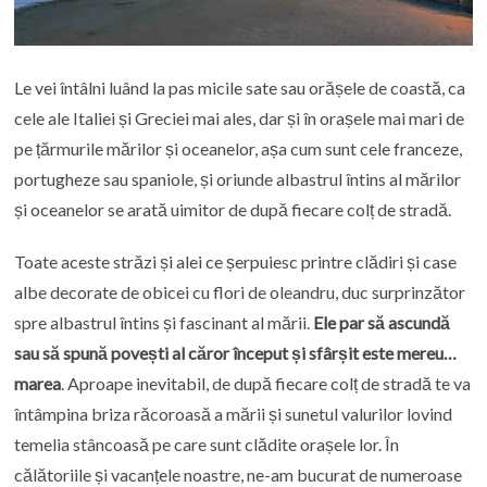
Le vei întâlni luând la pas micile sate sau orășele de coastă, ca
cele ale Italiei și Greciei mai ales, dar și în orașele mai mari de
pe țărmurile mărilor și oceanelor, așa cum sunt cele franceze,
portugheze sau spaniole, și oriunde albastrul întins al mărilor
și oceanelor se arată uimitor de după fiecare colț de stradă.
Toate aceste străzi și alei ce șerpuiesc printre clădiri și case
albe decorate de obicei cu flori de oleandru, duc surprinzător
spre albastrul întins și fascinant al mării.
Ele par să ascundă
sau să spună povești al căror început și sfârșit este mereu…
marea
. Aproape inevitabil, de după fiecare colț de stradă te va
întâmpina briza răcoroasă a mării și sunetul valurilor lovind
temelia stâncoasă pe care sunt clădite orașele lor. În
călătoriile și vacanțele noastre, ne-am bucurat de numeroase