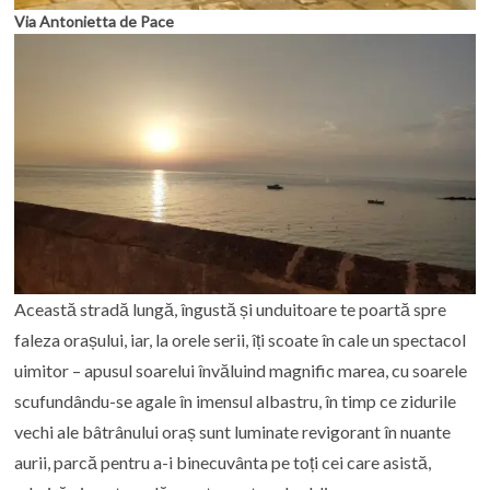
Via Antonietta de Pace
Această stradă lungă, îngustă și unduitoare te poartă spre
faleza orașului, iar, la orele serii, îți scoate în cale un spectacol
uimitor – apusul soarelui învăluind magnific marea, cu soarele
scufundându-se agale în imensul albastru, în timp ce zidurile
vechi ale bâtrânului oraș sunt luminate revigorant în nuante
aurii, parcă pentru a-i binecuvânta pe toți cei care asistă,