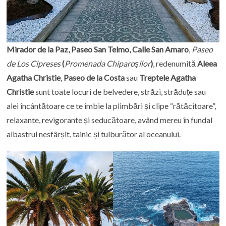
Mirador de la Paz, Paseo San Telmo, Calle San Amaro
,
Paseo
de Los Cipreses
(
Promenada Chiparoșilor
)
, redenumită
Aleea
Agatha Christie
,
Paseo de la Costa
sau
Treptele Agatha
Christie
sunt toate locuri de belvedere, străzi, străduțe sau
alei încântătoare ce te îmbie la plimbări și clipe “rătăcitoare”,
relaxante, revigorante și seducătoare, având mereu în fundal
albastrul nesfârșit, tainic și tulburător al oceanului.