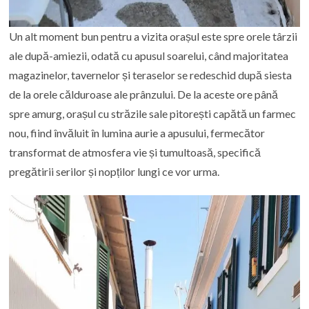
Un alt moment bun pentru a vizita orașul este spre orele târzii
ale după-amiezii, odată cu apusul soarelui, când majoritatea
magazinelor, tavernelor și teraselor se redeschid după siesta
de la orele călduroase ale prânzului. De la aceste ore până
spre amurg, orașul cu străzile sale pitorești capătă un farmec
nou, fiind învăluit în lumina aurie a apusului, fermecător
transformat de atmosfera vie și tumultoasă, specifică
pregătirii serilor și nopților lungi ce vor urma.