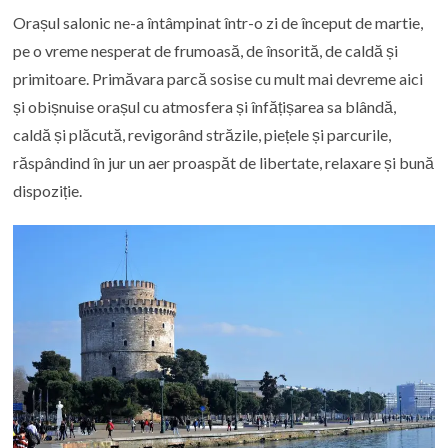
Orașul salonic ne-a întâmpinat într-o zi de început de martie,
pe o vreme nesperat de frumoasă, de însorită, de caldă și
primitoare. Primăvara parcă sosise cu mult mai devreme aici
și obișnuise orașul cu atmosfera și înfățișarea sa blândă,
caldă și plăcută, revigorând străzile, piețele și parcurile,
răspândind în jur un aer proaspăt de libertate, relaxare și bună
dispoziție.