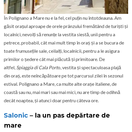
În Polignano a Mare nu e la fel, cel puțin nu întotdeauna. Am
găsit orașul aproape de orele prânzului fremătând de turiști și
localnici, nevoiți să renunțe la vestita siestă, unii pentru a
petrece, probabil, cât mai mult timp în oraș și a se bucura de
toate frumusețile sale, ceilalți, localnicii, pentru a le asigura
primilor o ședere cât mai plăcută și primitoare. De
altfel,
Spiaggia di Cala Port
o, vestita și spectaculoasa plajă
din oraș, este neîncăpătoare pe tot parcursul zilei în sezonul
estival. Polignano a Mare, ca multe alte orașe italiene, de
coastă sau nu, mai mari sau mai mici, nu are timp de odihnă
decât noaptea, și atunci doar pentru câteva ore.
Salonic
– la un pas depărtare de
mare