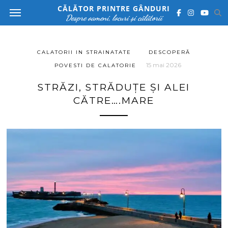
CĂLĂTOR PRINTRE GÂNDURI
Despre oameni, locuri și călătorii
CALATORII IN STRAINATATE
DESCOPERĂ
15 mai 2026
POVESTI DE CALATORIE
STRĂZI, STRĂDUȚE ȘI ALEI
CĂTRE….MARE