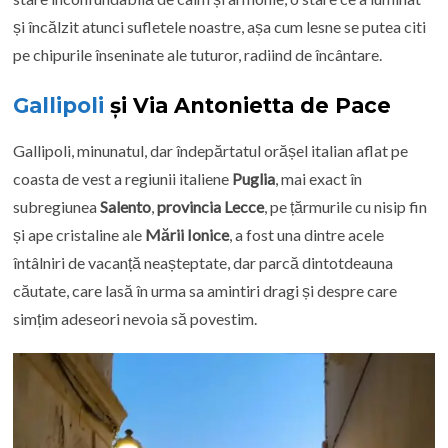
și încălzit atunci sufletele noastre, așa cum lesne se putea citi
pe chipurile înseninate ale tuturor, radiind de încântare.
Gallipoli
și Via Antonietta de Pace
Gallipoli, minunatul, dar îndepărtatul orășel italian aflat pe
coasta de vest a regiunii italiene
Puglia
, mai exact în
subregiunea
Salento
,
provincia Lecce
, pe țărmurile cu nisip fin
și ape cristaline ale
Mării Ionice
, a fost una dintre acele
întâlniri de vacanță neașteptate, dar parcă dintotdeauna
căutate, care lasă în urma sa amintiri dragi și despre care
simțim adeseori nevoia să povestim.