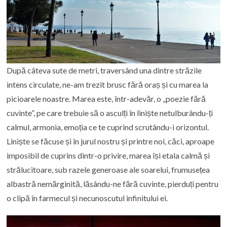
După câteva sute de metri, traversând una dintre străzile
intens circulate, ne-am trezit brusc fără oraș și cu marea la
picioarele noastre. Marea este, într-adevăr, o „poezie fără
cuvinte”, pe care trebuie să o asculți în liniște netulburându-ți
calmul, armonia, emoția ce te cuprind scrutându-i orizontul.
Liniște se făcuse și în jurul nostru și printre noi, căci, aproape
imposibil de cuprins dintr-o privire, marea își etala calmă și
strălucitoare, sub razele generoase ale soarelui, frumusețea
albastră nemărginită, lăsându-ne fără cuvinte, pierduți pentru
o clipă în farmecul și necunoscutul infinitului ei.