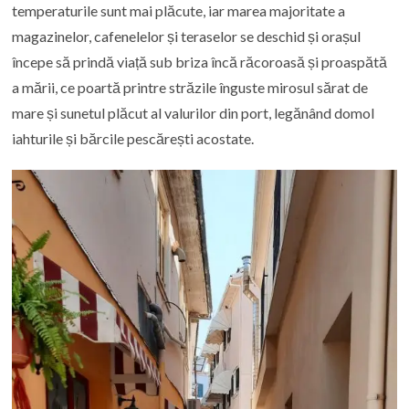
temperaturile sunt mai plăcute, iar marea majoritate a
magazinelor, cafenelelor și teraselor se deschid și orașul
începe să prindă viață sub briza încă răcoroasă și proaspătă
a mării, ce poartă printre străzile înguste mirosul sărat de
mare și sunetul plăcut al valurilor din port, legănând domol
iahturile și bărcile pescărești acostate.