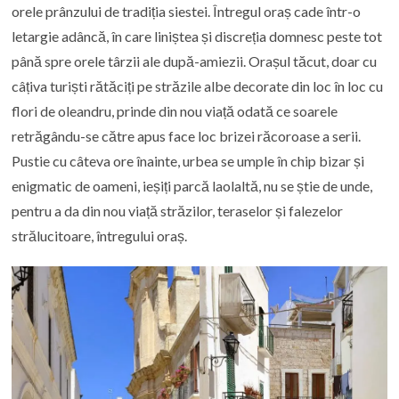
orele prânzului de tradiția siestei. Întregul oraș cade într-o
letargie adâncă, în care liniștea și discreția domnesc peste tot
până spre orele târzii ale după-amiezii. Orașul tăcut, doar cu
câțiva turiști rătăciți pe străzile albe decorate din loc în loc cu
flori de oleandru, prinde din nou viață odată ce soarele
retrăgându-se către apus face loc brizei răcoroase a serii.
Pustie cu câteva ore înainte, urbea se umple în chip bizar și
enigmatic de oameni, ieșiți parcă laolaltă, nu se știe de unde,
pentru a da din nou viață străzilor, teraselor și falezelor
strălucitoare, întregului oraș.