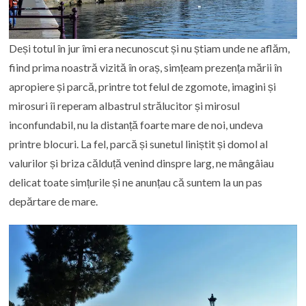
Deși totul în jur îmi era necunoscut și nu știam unde ne aflăm,
fiind prima noastră vizită în oraș, simțeam prezența mării în
apropiere și parcă, printre tot felul de zgomote, imagini și
mirosuri îi reperam albastrul strălucitor și mirosul
inconfundabil, nu la distanță foarte mare de noi, undeva
printre blocuri. La fel, parcă și sunetul liniștit și domol al
valurilor și briza călduță venind dinspre larg, ne mângâiau
delicat toate simțurile și ne anunțau că suntem la un pas
depărtare de mare.