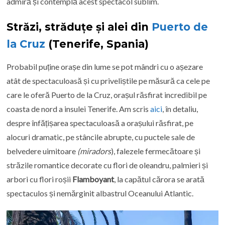
admiră și contemplă acest spectacol sublim.
Străzi, străduțe și alei din
Puerto de
la Cruz
(Tenerife, Spania)
Probabil puține orașe din lume se pot mândri cu o așezare
atât de spectaculoasă și cu priveliștile pe măsură ca cele pe
care le oferă Puerto de la Cruz, orașul răsfirat incredibil pe
coasta de nord a insulei Tenerife. Am scris
aici
, în detaliu,
despre înfățișarea spectaculoasă a orașului răsfirat, pe
alocuri dramatic, pe stâncile abrupte, cu puctele sale de
belvedere uimitoare
(miradors
), falezele fermecătoare și
străzile romantice decorate cu flori de oleandru, palmieri și
arbori cu flori roșii
Flamboyant
, la capătul cărora se arată
spectaculos și nemărginit albastrul Oceanului Atlantic.