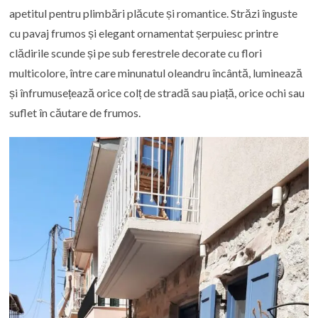
apetitul pentru plimbări plăcute și romantice. Străzi înguste
cu pavaj frumos și elegant ornamentat șerpuiesc printre
clădirile scunde și pe sub ferestrele decorate cu flori
multicolore, între care minunatul oleandru încântă, luminează
și înfrumusețează orice colț de stradă sau piață, orice ochi sau
suflet în căutare de frumos.