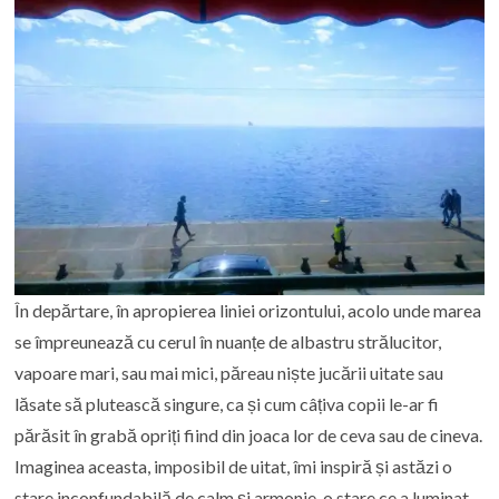
În depărtare, în apropierea liniei orizontului, acolo unde marea
se împreunează cu cerul în nuanțe de albastru strălucitor,
vapoare mari, sau mai mici, păreau niște jucării uitate sau
lăsate să plutească singure, ca și cum câțiva copii le-ar fi
părăsit în grabă opriți fiind din joaca lor de ceva sau de cineva.
Imaginea aceasta, imposibil de uitat, îmi inspiră și astăzi o
stare inconfundabilă de calm și armonie, o stare ce a luminat