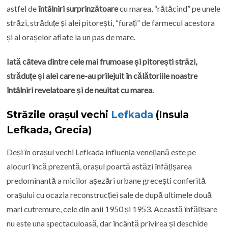
astfel de
întâlniri surprinzătoare
cu marea, “rătăcind” pe unele
străzi, străduțe și alei pitorești, “furați” de farmecul acestora
și al orașelor aflate la un pas de mare.
Iată câteva dintre cele mai frumoase și pitorești străzi,
străduțe și alei care ne-au prilejuit în călătoriile noastre
întâlniri revelatoare și de neuitat cu marea.
Străzile orașul vechi
Lefkada
(Insula
Lefkada, Grecia)
Deși în orașul vechi Lefkada influența venețiană este pe
alocuri încă prezentă, orașul poartă astăzi înfățișarea
predominantă a micilor așezări urbane grecești conferită
orașului cu ocazia reconstrucției sale de după ultimele două
mari cutremure, cele din anii 1950 și 1953. Această înfățișare
nu este una spectaculoasă, dar încântă privirea și deschide