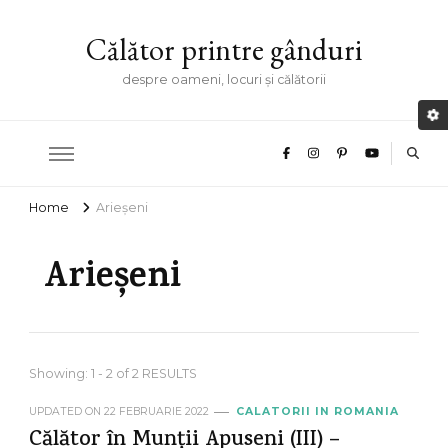
Călător printre gânduri
despre oameni, locuri și călătorii
Home
Arieșeni
Arieșeni
Showing: 1 - 2 of 2 RESULTS
UPDATED ON
22 FEBRUARIE 2022
CALATORII IN ROMANIA
Călător în Munții Apuseni (III) –