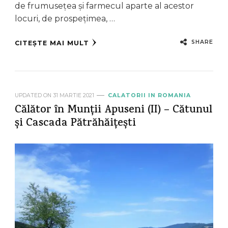
de frumusețea și farmecul aparte al acestor
locuri, de prospețimea, …
SHARE
CITEȘTE MAI MULT
UPDATED ON
31 MARTIE 2021
CALATORII IN ROMANIA
Călător în Munții Apuseni (II) – Cătunul
și Cascada Pătrăhăițești