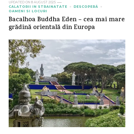
UPDATED ON
8 AUGUST 2025
CALATORII IN STRAINATATE
DESCOPERĂ
OAMENI SI LOCURI
Bacalhoa Buddha Eden – cea mai mare
grădină orientală din Europa