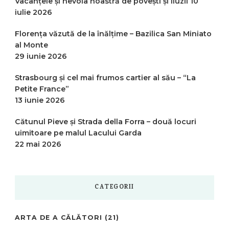
Vacanțele și nevoia noastră de povești și iluzii
10
iulie 2026
Florența văzută de la înălțime – Bazilica San Miniato
al Monte
29 iunie 2026
Strasbourg și cel mai frumos cartier al său – “La
Petite France”
13 iunie 2026
Cătunul Pieve și Strada della Forra – două locuri
uimitoare pe malul Lacului Garda
22 mai 2026
CATEGORII
ARTA DE A CĂLĂTORI
(21)