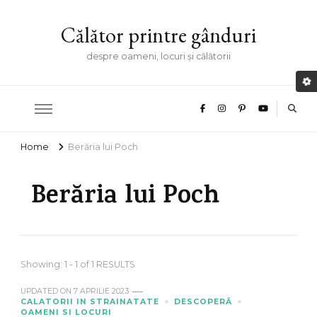
Călător printre gânduri
despre oameni, locuri și călătorii
Home
Berăria lui Poch
Berăria lui Poch
Showing: 1 - 1 of 1 RESULTS
UPDATED ON
7 APRILIE 2023
CALATORII IN STRAINATATE
DESCOPERĂ
OAMENI SI LOCURI