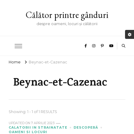
Călător printre gânduri
despre oameni, locuri și călătorii
Home
Beynac-et-Cazenac
Beynac-et-Cazenac
Showing: 1 - 1 of 1 RESULTS
UPDATED ON
7 APRILIE 2023
CALATORII IN STRAINATATE
DESCOPERĂ
OAMENI SI LOCURI