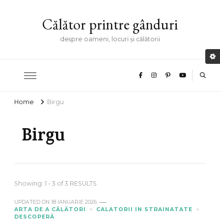
Călător printre gânduri
despre oameni, locuri și călătorii
Home
Birgu
Birgu
Showing: 1 - 3 of 3 RESULTS
UPDATED ON
18 IANUARIE 2026
ARTA DE A CĂLĂTORI
CALATORII IN STRAINATATE
DESCOPERĂ