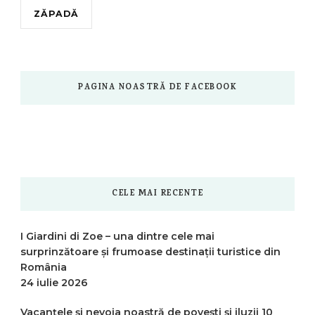
ZĂPADĂ
PAGINA NOASTRĂ DE FACEBOOK
CELE MAI RECENTE
I Giardini di Zoe – una dintre cele mai
surprinzătoare și frumoase destinații turistice din
România
24 iulie 2026
Vacanțele și nevoia noastră de povești și iluzii
10