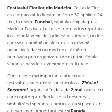
Festivalul Florilor din Madeira
(Festa da Flor)
este organizat în fiecare an, între 30 aprilie și 24
mai, în orașul
Funchal,
capitala arhipelagului
Madeira. Festivalul este un tribut adus reputației
insulelor Madeira de “grădină plutitoare”, un loc
care se aseamănă pe alocuri cu o grădină
paradisiacă, dar și un mod de a sărbători
primăvara prin organizarea de expoziții florale
vibrante, parade și evenimente culturale.
Printre cele mai importante atracții ale
festivalului se numără spectaculosul
Zidul al
Speranței
, organizat în data de
2 mai
, ocazie cu
care copiii depun flori la un zid desemnat,
simbolizând speranța, comunitatea și pacea. Un
alt eveniment important este și
Parada