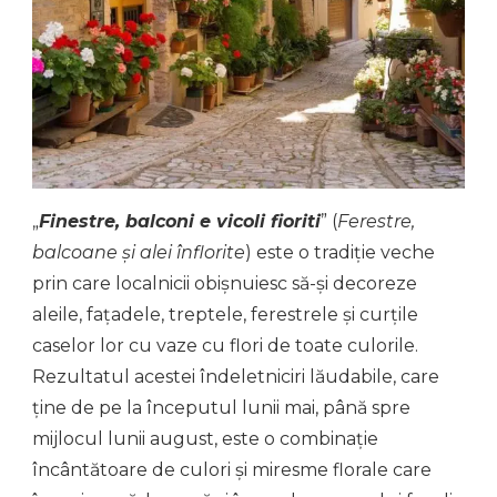
„
Finestre, balconi e vicoli fioriti
” (
Ferestre,
balcoane și alei înflorite
) este o tradiție veche
prin care localnicii obișnuiesc să-și decoreze
aleile, fațadele, treptele, ferestrele și curțile
caselor lor cu vaze cu flori de toate culorile.
Rezultatul acestei îndeletniciri lăudabile, care
ține de pe la începutul lunii mai, până spre
mijlocul lunii august, este o combinație
încântătoare de culori și miresme florale care