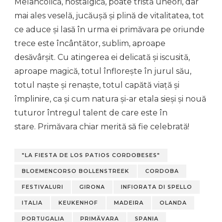
Melancolică, nostalgică, poate tristă uneori, dar
mai ales veselă, jucăușă și plină de vitalitatea, tot
ce aduce și lasă în urma ei primăvara pe oriunde
trece este încântător, sublim, aproape
desăvârșit. Cu atingerea ei delicată și iscusită,
aproape magică, totul înflorește în jurul său,
totul naște și renaște, totul capătă viață și
împlinire, ca și cum natura și-ar etala sieși și nouă
tuturor întregul talent de care este în
stare. Primăvara chiar merită să fie celebrată!
"LA FIESTA DE LOS PATIOS CORDOBESES"
BLOEMENCORSO BOLLENSTREEK
CORDOBA
FESTIVALURI
GIRONA
INFIORATA DI SPELLO
ITALIA
KEUKENHOF
MADEIRA
OLANDA
PORTUGALIA
PRIMĂVARA
SPANIA