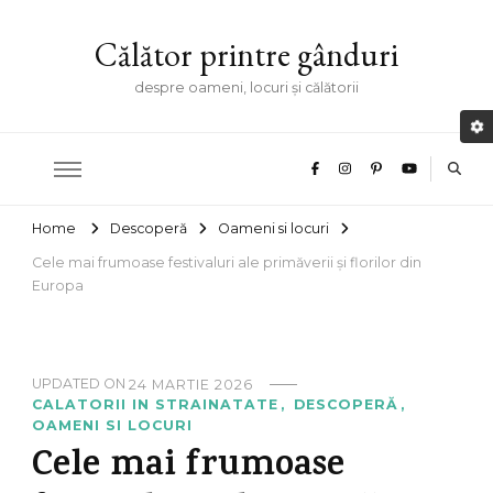
Călător printre gânduri
despre oameni, locuri și călătorii
Home
Descoperă
Oameni si locuri
Cele mai frumoase festivaluri ale primăverii și florilor din
Europa
UPDATED ON
24 MARTIE 2026
CALATORII IN STRAINATATE
DESCOPERĂ
OAMENI SI LOCURI
Cele mai frumoase