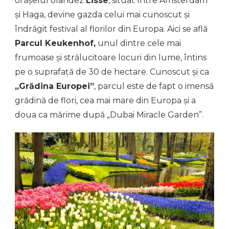
orășelul olandez
Lisse
, situat între Amsterdam
și Haga, devine gazda celui mai cunoscut și
îndrăgit festival al florilor din Europa. Aici se află
Parcul Keukenhof,
unul dintre cele mai
frumoase și strălucitoare locuri din lume, întins
pe o suprafață de 30 de hectare. Cunoscut și ca
„Grădina Europei”
, parcul este de fapt o imensă
grădină de flori, cea mai mare din Europa și a
doua ca mărime după „Dubai Miracle Garden”.