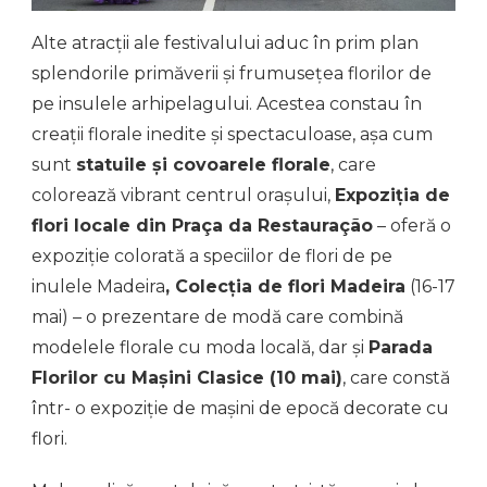
Alte atracții ale festivalului aduc în prim plan
splendorile primăverii și frumusețea florilor de
pe insulele arhipelagului. Acestea constau în
creații florale inedite și spectaculoase, așa cum
sunt
statuile și covoarele florale
, care
colorează vibrant centrul orașului,
Expoziția de
flori locale din Praça da Restauração
– oferă o
expoziție colorată a speciilor de flori de pe
inulele Madeira
, Colecția de flori Madeira
(16-17
mai) – o prezentare de modă care combină
modelele florale cu moda locală, dar și
Parada
Florilor cu Mașini Clasice (10 mai)
, care constă
într- o expoziție de mașini de epocă decorate cu
flori.