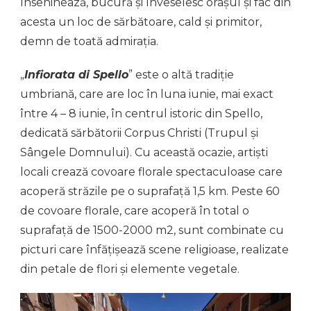
înseninează, bucură și înveselesc orașul și fac din
acesta un loc de sărbătoare, cald și primitor,
demn de toată admirația.
„
Infiorata di Spello
” este o altă tradiție
umbriană, care are loc în luna iunie, mai exact
între 4 – 8 iunie, în centrul istoric din Spello,
dedicată sărbătorii Corpus Christi (Trupul și
Sângele Domnului). Cu această ocazie, artiști
locali crează covoare florale spectaculoase care
acoperă străzile pe o suprafață 1,5 km. Peste 60
de covoare florale, care acoperă în total o
suprafață de 1500-2000 m2, sunt combinate cu
picturi care înfățișează scene religioase, realizate
din petale de flori și elemente vegetale.