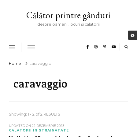
Călător printre gânduri
despre oameni, locuri și călătorii
Home
caravaggio
caravaggio
Showing: 1 - 2 of 2 RESULTS
UPDATED ON
22 DECEMBRIE 2023
CALATORII IN STRAINATATE