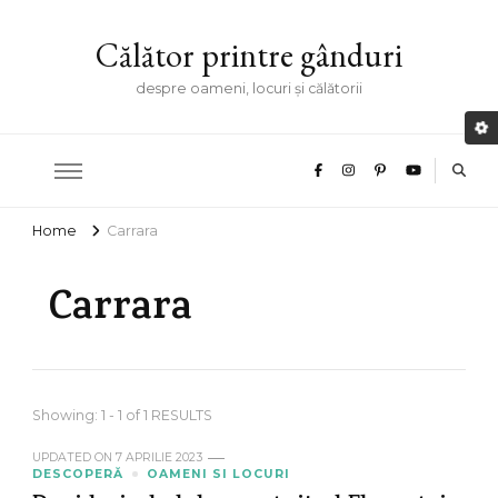
Călător printre gânduri
despre oameni, locuri și călătorii
Home
Carrara
Carrara
Showing: 1 - 1 of 1 RESULTS
UPDATED ON
7 APRILIE 2023
DESCOPERĂ
OAMENI SI LOCURI