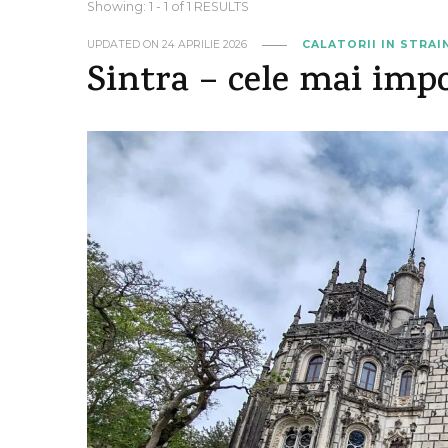
Showing: 1 - 1 of 1 RESULTS
UPDATED ON
24 APRILIE 2026
CALATORII IN STRA
Sintra – cele mai impo