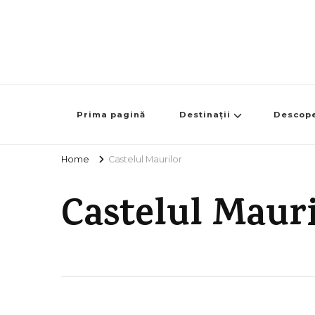
Prima pagină
Destinații
Descop
Home
Castelul Maurilor
Castelul Maur