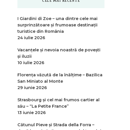
CELE MAI RECENTE
I Giardini di Zoe – una dintre cele mai
surprinzătoare și frumoase destinații
turistice din România
24 iulie 2026
Vacanțele și nevoia noastră de povești
și iluzii
10 iulie 2026
Florența văzută de la înălțime – Bazilica
San Miniato al Monte
29 iunie 2026
Strasbourg și cel mai frumos cartier al
său – “La Petite France”
13 iunie 2026
Cătunul Pieve și Strada della Forra –