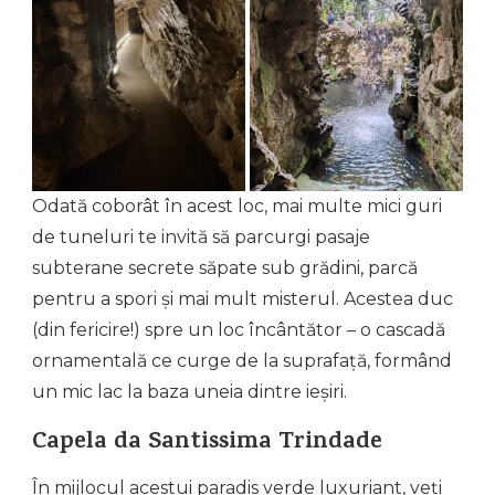
Odată coborât în acest loc, mai multe mici guri
de tuneluri te invită să parcurgi pasaje
subterane secrete săpate sub grădini, parcă
pentru a spori și mai mult misterul. Acestea duc
(din fericire!) spre un loc încântător – o cascadă
ornamentală ce curge de la suprafață, formând
un mic lac la baza uneia dintre ieșiri.
Capela da Santissima Trindade
În mijlocul acestui paradis verde luxuriant, veți