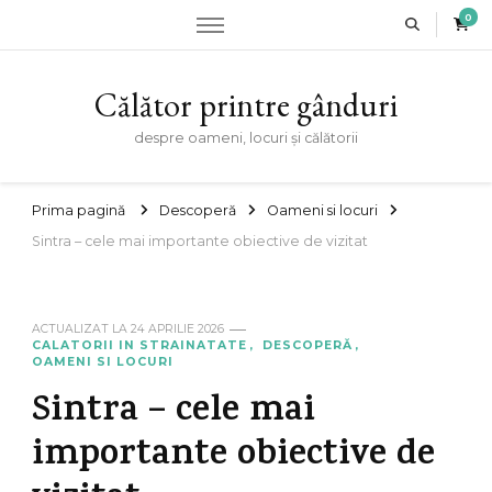
0
Călător printre gânduri
despre oameni, locuri și călătorii
Prima pagină
Descoperă
Oameni si locuri
Sintra – cele mai importante obiective de vizitat
ACTUALIZAT LA
24 APRILIE 2026
CALATORII IN STRAINATATE
DESCOPERĂ
OAMENI SI LOCURI
Sintra – cele mai
importante obiective de