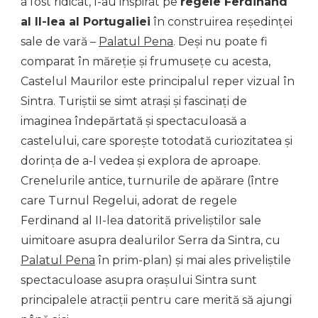
a fost ridicat, l-au inspirat pe
regele Ferdinand
al II-lea al Portugaliei
în construirea reședinței
sale de vară –
Palatul Pena
. Deși nu poate fi
comparat în măreție și frumusețe cu acesta,
Castelul Maurilor este principalul reper vizual în
Sintra. Turiștii se simt atrași și fascinați de
imaginea îndepărtată și spectaculoasă a
castelului, care sporește totodată curiozitatea și
dorința de a-l vedea și explora de aproape.
Crenelurile antice, turnurile de apărare (între
care Turnul Regelui, adorat de regele
Ferdinand al II-lea datorită priveliștilor sale
uimitoare asupra dealurilor Serra da Sintra, cu
Palatul Pena
în prim-plan) și mai ales priveliștile
spectaculoase asupra orașului Sintra sunt
principalele atracții pentru care merită să ajungi