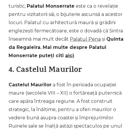
turistic,
Palatul Monserrate
este ca o revelație
pentru vizitatorii săi, o bijuterie ascunsă a acestor
locuri. Palatul cu arhitectură maură și grădini
englezești fermecătoare, este o dovadă că Sintra
înseamnă mai mult decât
Palatul Pena
și
Quinta
da Regaleira.
Mai multe despre Palatul
Monserrate puteți citi
aici
.
4. Castelul Maurilor
Castelul Maurilor
a fost în perioada ocupației
maure (secolele VIII – XII) o fortăreață puternică
care apăra întreaga regiune. A fost construit
strategic, la înălțime, pentru a oferi maurilor o
vedere bună asupra coastei și împrejurimilor.
Ruinele sale se înalță astăzi spectaculos pe unul