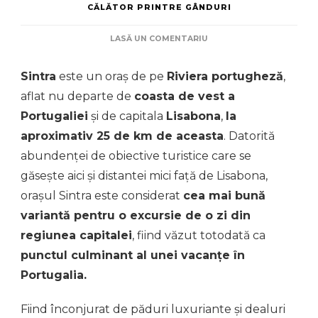
CĂLĂTOR PRINTRE GÂNDURI
LA
LASĂ UN COMENTARIU
SINTRA
–
Sintra
este un oraș de pe
Riviera portugheză
,
CELE
MAI
aflat nu departe de
coasta de vest a
IMPORTANTE
Portugaliei
și de capitala
Lisabona
,
la
OBIECTIVE
DE
aproximativ 25 de km de aceasta
. Datorită
VIZITAT
abundenței de obiective turistice care se
găsește aici și distantei mici față de Lisabona,
orașul Sintra este considerat
cea mai bună
variantă pentru o excursie de o zi din
regiunea capitalei
, fiind văzut totodată ca
punctul culminant al unei vacanțe în
Portugalia.
Fiind înconjurat de păduri luxuriante și dealuri