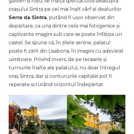
galben și roșu, se înalță spectaculos deasupra
orașului Sintra pe cel mai înalt vârf al dealurilor
Serra da Sintra
, putând fi ușor observat din
depărtare, ca una dintre cele mai fotogenice și
captivante imagini sub care se poate înfățișa un
castel. Se spune că, în zilele senine, palatul
poate fi zărit din Lisabona, în imagini cu adevărat
uimitoare. Privind invers, de pe terasele și
turnurile înalte ale palatului, nu doar întregul
oraș Sintra, dar și contururile capitalei pot fi
reperate scrutând orizontul îndepărtat.