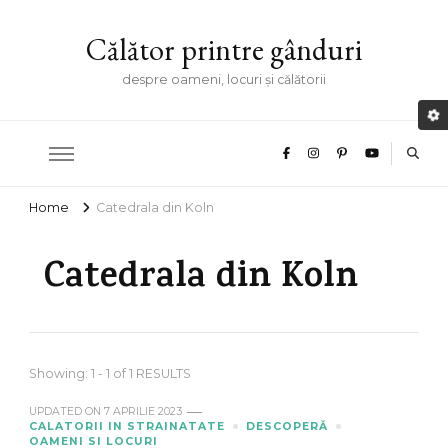
Călător printre gânduri
despre oameni, locuri și călătorii
Home
Catedrala din Koln
Catedrala din Koln
Showing: 1 - 1 of 1 RESULTS
UPDATED ON
7 APRILIE 2023
CALATORII IN STRAINATATE
DESCOPERĂ
OAMENI SI LOCURI