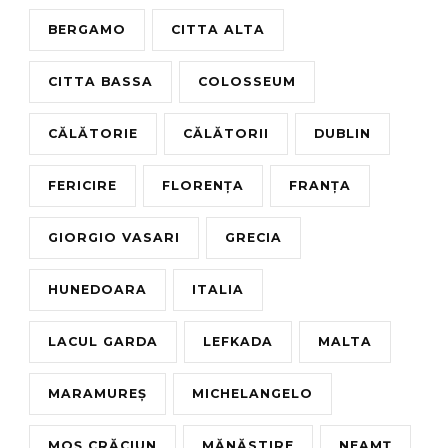
BERGAMO
CITTA ALTA
CITTA BASSA
COLOSSEUM
CĂLĂTORIE
CĂLĂTORII
DUBLIN
FERICIRE
FLORENȚA
FRANȚA
GIORGIO VASARI
GRECIA
HUNEDOARA
ITALIA
LACUL GARDA
LEFKADA
MALTA
MARAMUREȘ
MICHELANGELO
MOȘ CRĂCIUN
MĂNĂSTIRE
NEAMȚ