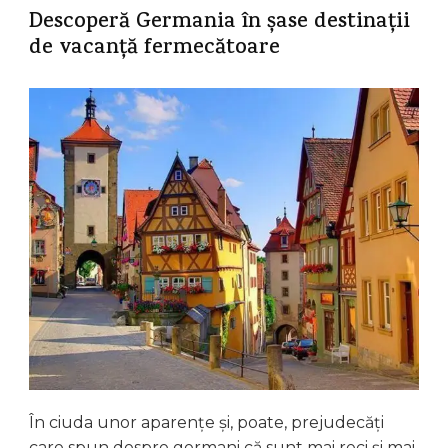
Descoperă Germania în șase destinații
de vacanță fermecătoare
În ciuda unor aparențe și, poate, prejudecăți
care spun despre germani că sunt mai reci și mai