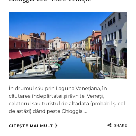
Chioggia sau “Mica Veneție”
În drumul său prin Laguna Venețiană, în
căutarea îndepărtatei și râvnitei Veneții,
călătorul sau turistul de altădată (probabil și cel
de astăzi) dând peste Chioggia …
SHARE
CITEȘTE MAI MULT