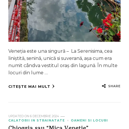
Veneția este una singură – La Serenisima, cea
liniștită, senină, unică si suverană, așa cum era
numit cândva vestitul oraș din lagună. În multe
locuri din lume …
SHARE
CITEȘTE MAI MULT
UPDATED ON
6 DECEMBRIE 2024
CALATORII IN STRAINATATE
OAMENI SI LOCURI