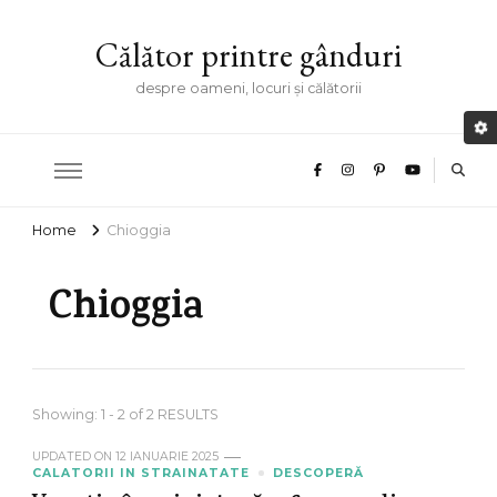
Călător printre gânduri
despre oameni, locuri și călătorii
Home
Chioggia
Chioggia
Showing: 1 - 2 of 2 RESULTS
UPDATED ON
12 IANUARIE 2025
CALATORII IN STRAINATATE
DESCOPERĂ