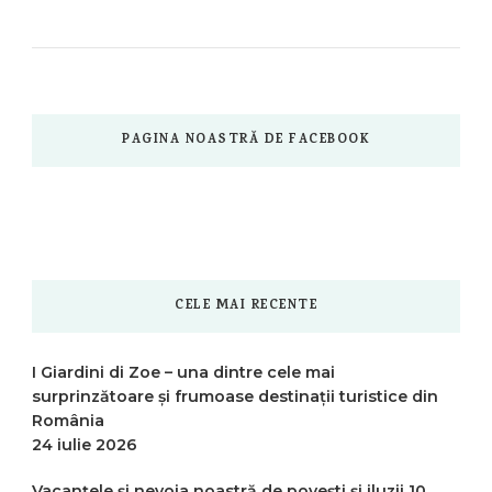
PAGINA NOASTRĂ DE FACEBOOK
CELE MAI RECENTE
I Giardini di Zoe – una dintre cele mai
surprinzătoare și frumoase destinații turistice din
România
24 iulie 2026
Vacanțele și nevoia noastră de povești și iluzii
10