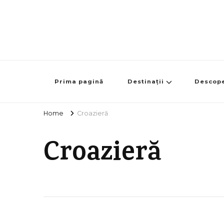
Prima pagină
Destinații
Descop
Home
Croazieră
Croazieră