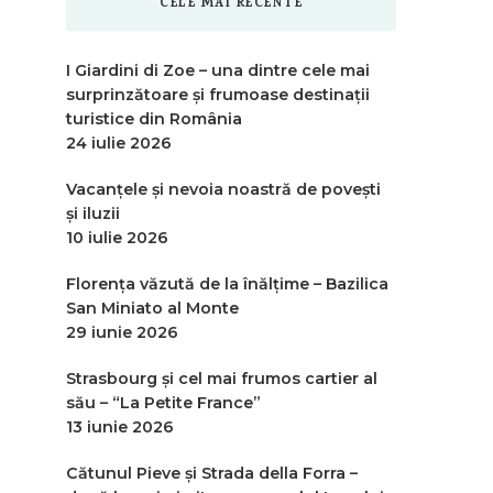
CELE MAI RECENTE
I Giardini di Zoe – una dintre cele mai
surprinzătoare și frumoase destinații
turistice din România
24 iulie 2026
Vacanțele și nevoia noastră de povești
și iluzii
10 iulie 2026
Florența văzută de la înălțime – Bazilica
San Miniato al Monte
29 iunie 2026
Strasbourg și cel mai frumos cartier al
său – “La Petite France”
13 iunie 2026
Cătunul Pieve și Strada della Forra –