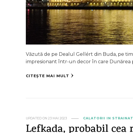
Văzută de pe Dealul Gellért din Buda, pe timp
impresionant într-un decor în care Dunărea 
CITEȘTE MAI MULT
UPDATED ON
23 MAI 2023
CALATORII IN STRAINA
Lefkada, probabil cea