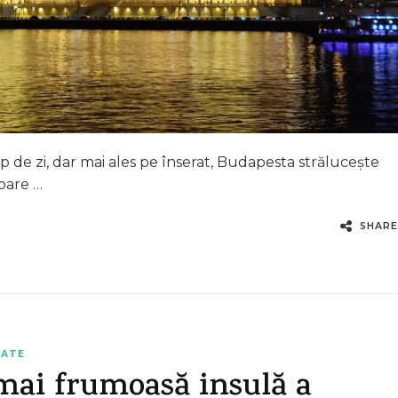
 de zi, dar mai ales pe înserat, Budapesta strălucește
pare …
SHARE
TATE
 mai frumoasă insulă a