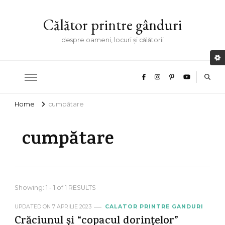
Călător printre gânduri
despre oameni, locuri și călătorii
Home
cumpătare
cumpătare
Showing: 1 - 1 of 1 RESULTS
UPDATED ON
7 APRILIE 2023
CALATOR PRINTRE GANDURI
Crăciunul și “copacul dorințelor”