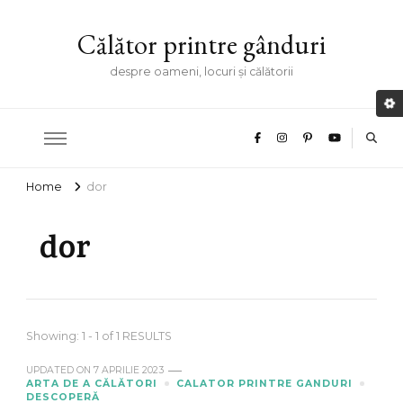
Călător printre gânduri
despre oameni, locuri și călătorii
Home
dor
dor
Showing: 1 - 1 of 1 RESULTS
UPDATED ON
7 APRILIE 2023
ARTA DE A CĂLĂTORI
CALATOR PRINTRE GANDURI
DESCOPERĂ