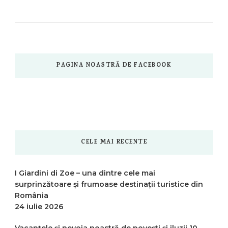
PAGINA NOASTRĂ DE FACEBOOK
CELE MAI RECENTE
I Giardini di Zoe – una dintre cele mai
surprinzătoare și frumoase destinații turistice din
România
24 iulie 2026
Vacanțele și nevoia noastră de povești și iluzii
10