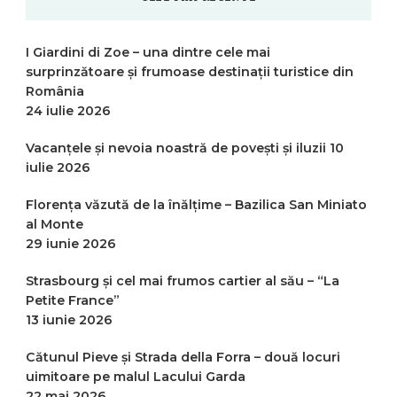
I Giardini di Zoe – una dintre cele mai
surprinzătoare și frumoase destinații turistice din
România
24 iulie 2026
Vacanțele și nevoia noastră de povești și iluzii
10
iulie 2026
Florența văzută de la înălțime – Bazilica San Miniato
al Monte
29 iunie 2026
Strasbourg și cel mai frumos cartier al său – “La
Petite France”
13 iunie 2026
Cătunul Pieve și Strada della Forra – două locuri
uimitoare pe malul Lacului Garda
22 mai 2026