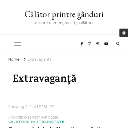
Călător printre gânduri
despre oameni, locuri și călătorii
Home
Extravaganță
Extravaganță
Showing: 1 - 1 of 1 RESULTS
UPDATED ON
2 FEBRUARIE 2026
CALATORII IN STRAINATATE