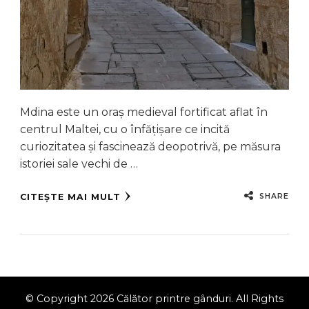
Mdina este un oraș medieval fortificat aflat în
centrul Maltei, cu o înfățișare ce incită
curiozitatea și fascinează deopotrivă, pe măsura
istoriei sale vechi de …
SHARE
CITEȘTE MAI MULT
© Copyright 2026
Călător printre gânduri
. All Rights