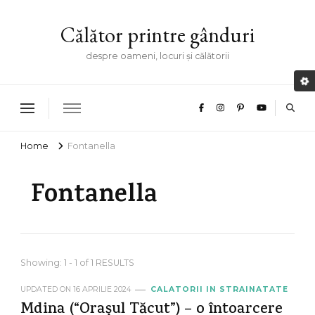
Călător printre gânduri
despre oameni, locuri și călătorii
Home
Fontanella
Fontanella
Showing: 1 - 1 of 1 RESULTS
UPDATED ON
16 APRILIE 2024
CALATORII IN STRAINATATE
Mdina (“Orașul Tăcut”) – o întoarcere