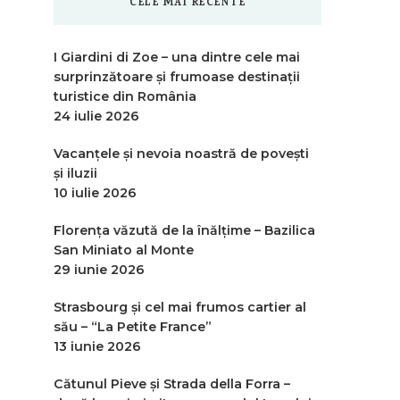
CELE MAI RECENTE
I Giardini di Zoe – una dintre cele mai
surprinzătoare și frumoase destinații
turistice din România
24 iulie 2026
Vacanțele și nevoia noastră de povești
și iluzii
10 iulie 2026
Florența văzută de la înălțime – Bazilica
San Miniato al Monte
29 iunie 2026
Strasbourg și cel mai frumos cartier al
său – “La Petite France”
13 iunie 2026
Cătunul Pieve și Strada della Forra –