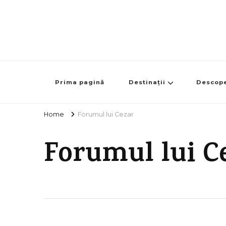
Prima pagină
Destinații
Descop
Home
Forumul lui Cezar
Forumul lui C