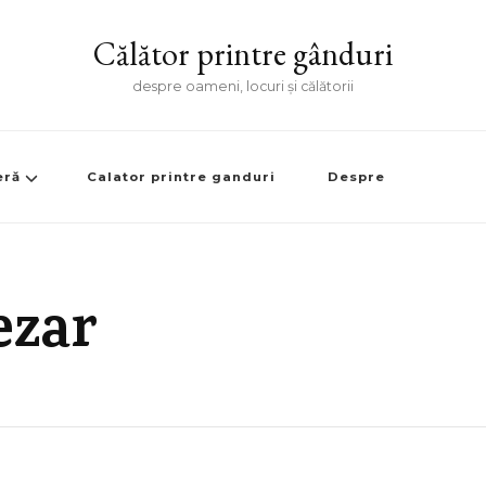
Călător printre gânduri
despre oameni, locuri și călătorii
eră
Calator printre ganduri
Despre
ezar