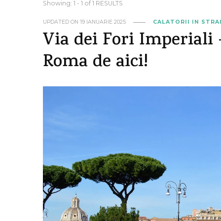
Showing: 1 - 1 of 1 RESULTS
UPDATED ON
19 IANUARIE 2025
CALATORII IN STR
Via dei Fori Imperiali 
Roma de aici!