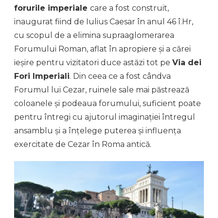
forurile imperiale
care a fost construit,
inaugurat fiind de Iulius Caesar în anul 46 î.Hr,
cu scopul de a elimina supraaglomerarea
Forumului Roman, aflat în apropiere și a cărei
ieșire pentru vizitatori duce astăzi tot pe
Via dei
Fori Imperiali
. Din ceea ce a fost cândva
Forumul lui Cezar, ruinele sale mai păstrează
coloanele și podeaua forumului, suficient poate
pentru întregi cu ajutorul imaginației întregul
ansamblu și a înțelege puterea și influența
exercitate de Cezar în Roma antică.