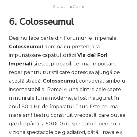
Statuia lui Cezar
6. Colosseumul
Deși nu face parte din Forumurile Imperiale,
Colosseumul
domină cu prezența sa
impunătoare capătul străzii
Via dei Fori
Imperiali
și este, probabil, cel mai important
reper pentru turiștii care doresc să ajungă pe
acestă stradă.
Colosseumul
, considerat simbolul
incontestabil al Romei și una dintre cele șapte
minuni ale lumii moderne, a fost inaugurat în
anul 80 d.Hr. de împăratul Titus. Este cel mai
mare amfiteatru construit vreodată, care putea
găzdui până la 50.000 de spectatori, pentru a
viziona spectacole de gladiatori, bătălii navale și