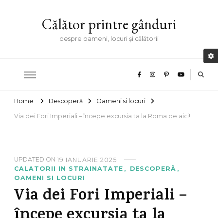
Călător printre gânduri
despre oameni, locuri și călătorii
Home
Descoperă
Oameni si locuri
Via dei Fori Imperiali – începe excursia ta la Roma de aici!
UPDATED ON
19 IANUARIE 2025
CALATORII IN STRAINATATE
DESCOPERĂ
OAMENI SI LOCURI
Via dei Fori Imperiali –
începe excursia ta la