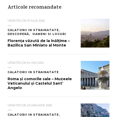
Articole recomandate
UPDATED ON
10 IULIE 2026
CALATORII IN STRAINATATE
DESCOPERĂ
OAMENI SI LOCURI
Florența văzută de la înălțime –
Bazilica San Miniato al Monte
UPDATED ON
24 MAI 2024
CALATORII IN STRAINATATE
Roma și comorile sale – Muzeele
Vaticanului și Castelul Sant’
Angelo
UPDATED ON
25 IANUARIE 2026
CALATORII IN STRAINATATE