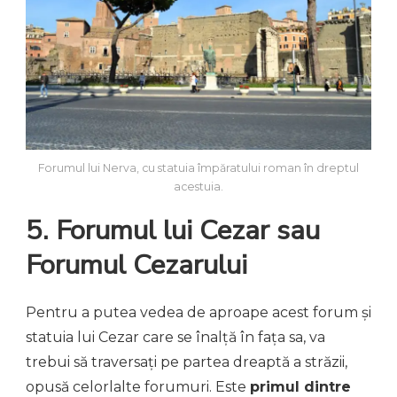
Forumul lui Nerva, cu statuia împăratului roman în dreptul
acestuia.
5. Forumul lui Cezar sau
Forumul Cezarului
Pentru a putea vedea de aproape acest forum și
statuia lui Cezar care se înalță în fața sa, va
trebui să traversați pe partea dreaptă a străzii,
opusă celorlalte forumuri. Este
primul dintre