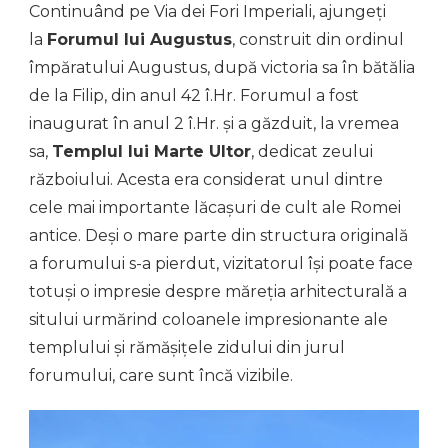
Continuând pe Via dei Fori Imperiali, ajungeți
la
Forumul lui Augustus
, construit din ordinul
împăratului Augustus, după victoria sa în bătălia
de la Filip, din anul 42 î.Hr. Forumul a fost
inaugurat în anul 2 î.Hr. și a găzduit, la vremea
sa,
Templul lui Marte Ultor
, dedicat zeului
războiului. Acesta era considerat unul dintre
cele mai importante lăcașuri de cult ale Romei
antice. Deși o mare parte din structura originală
a forumului s-a pierdut, vizitatorul își poate face
totuși o impresie despre măreția arhitecturală a
sitului urmărind coloanele impresionante ale
templului și rămășițele zidului din jurul
forumului, care sunt încă vizibile.