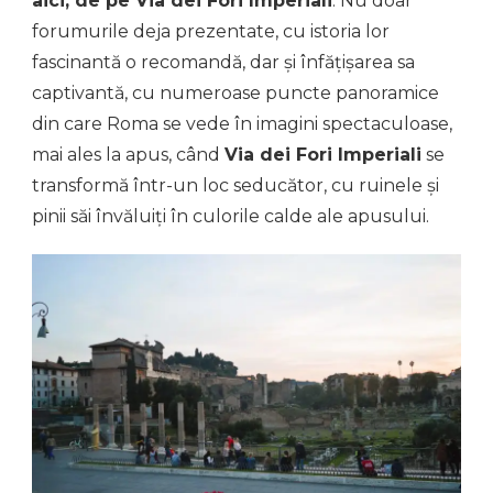
aici, de pe Via dei Fori Imperiali
. Nu doar
forumurile deja prezentate, cu istoria lor
fascinantă o recomandă, dar și înfățișarea sa
captivantă, cu numeroase puncte panoramice
din care Roma se vede în imagini spectaculoase,
mai ales la apus, când
Via dei Fori Imperiali
se
transformă într-un loc seducător, cu ruinele și
pinii săi învăluiți în culorile calde ale apusului.