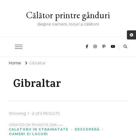
Călător printre gânduri
despre oameni, locuri și călătorii
Home
Gibraltar
Gibraltar
Showing: 1 - 2 of 2 RESULTS
UPDATED ON
19 MARTIE 2026
CALATORII IN STRAINATATE
DESCOPERĂ
OAMENI SI LOCURI