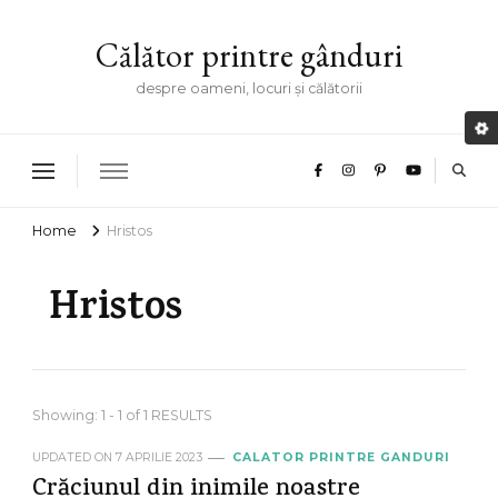
Călător printre gânduri
despre oameni, locuri și călătorii
Home
Hristos
Hristos
Showing: 1 - 1 of 1 RESULTS
UPDATED ON
7 APRILIE 2023
CALATOR PRINTRE GANDURI
Crăciunul din inimile noastre