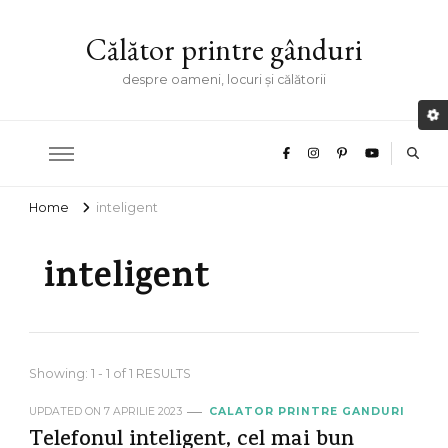
Călător printre gânduri
despre oameni, locuri și călătorii
Home
inteligent
inteligent
Showing: 1 - 1 of 1 RESULTS
UPDATED ON
7 APRILIE 2023
CALATOR PRINTRE GANDURI
Telefonul inteligent, cel mai bun