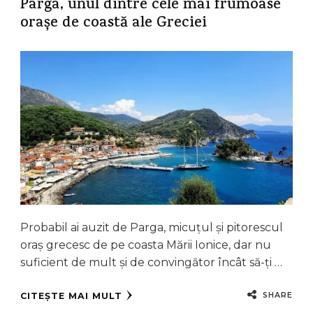
Parga, unul dintre cele mai frumoase
orașe de coastă ale Greciei
Probabil ai auzit de Parga, micuțul și pitorescul
oraș grecesc de pe coasta Mării Ionice, dar nu
suficient de mult și de convingător încât să-ți …
SHARE
CITEȘTE MAI MULT