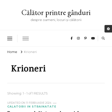
Călător printre gânduri
despre oameni, locuri și călătorii
Home
Krioneri
Krioneri
Showing: 1 - 1 of 1 RESULTS
UPDATED ON
11 FEBRUARIE 2024
CALATORII IN STRAINATATE