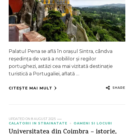
Palatul Pena se află în orașul Sintra, cândva
reședința de vară a nobililor și regilor
portughezi, astăzi cea mai vizitată destinație
turistică a Portugaliei, aflată …
SHARE
CITEȘTE MAI MULT
UPDATED ON
8 AUGUST 2025
CALATORII IN STRAINATATE
OAMENI SI LOCURI
Universitatea din Coimbra – istorie,