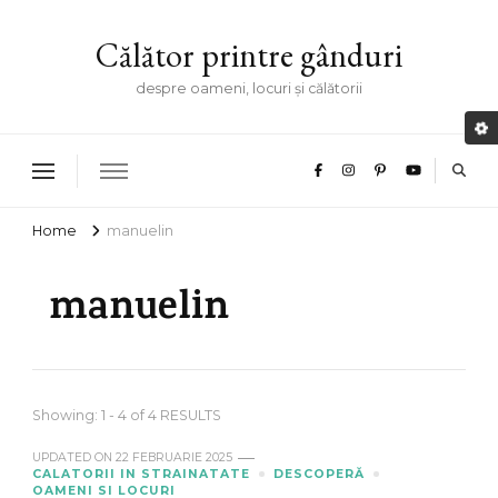
Călător printre gânduri
despre oameni, locuri și călătorii
Home
manuelin
manuelin
Showing: 1 - 4 of 4 RESULTS
UPDATED ON
22 FEBRUARIE 2025
CALATORII IN STRAINATATE
DESCOPERĂ
OAMENI SI LOCURI