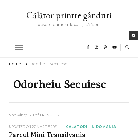
Călător printre gânduri
despre oameni, locuri și călătorii
Home
Odorheiu Secuiesc
Odorheiu Secuiesc
Showing: 1 - 1 of 1 RESULTS
UPDATED ON
27 MARTIE 2021
CALATORII IN ROMANIA
Parcul Mini Transilvania