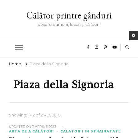
Călător printre gânduri
despre oameni, locuri și călătorii
Home
Piaza della Signoria
Piaza della Signoria
Showing: 1 - 2 of 2 RESULTS
UPDATED ON
7 APRILIE 2023
ARTA DE A CĂLĂTORI
CALATORII IN STRAINATATE