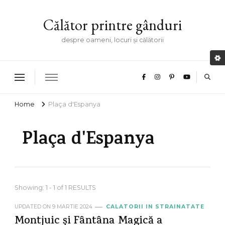
Călător printre gânduri
despre oameni, locuri și călătorii
Home
Plaça d'Espanya
Plaça d'Espanya
Showing: 1 - 1 of 1 RESULTS
UPDATED ON
9 MARTIE 2024
CALATORII IN STRAINATATE
Montjuic și Fântâna Magică a