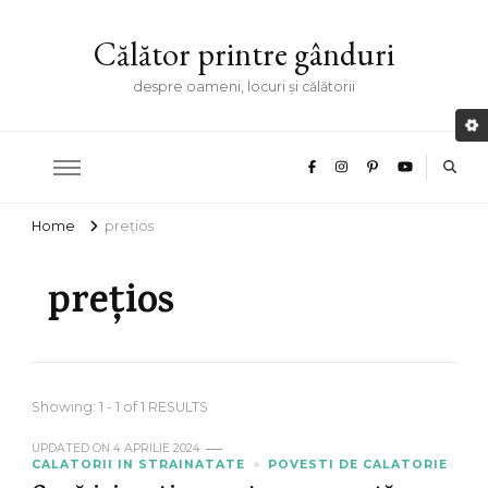
Călător printre gânduri
despre oameni, locuri și călătorii
Home
prețios
prețios
Showing: 1 - 1 of 1 RESULTS
UPDATED ON
4 APRILIE 2024
CALATORII IN STRAINATATE
POVESTI DE CALATORIE