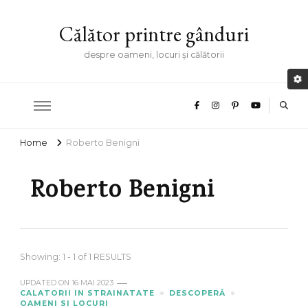
Călător printre gânduri
despre oameni, locuri și călătorii
Home
Roberto Benigni
Roberto Benigni
Showing: 1 - 1 of 1 RESULTS
UPDATED ON
16 MAI 2023
CALATORII IN STRAINATATE
DESCOPERĂ
OAMENI SI LOCURI