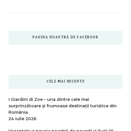
PAGINA NOASTRĂ DE FACEBOOK
CELE MAI RECENTE
I Giardini di Zoe – una dintre cele mai
surprinzătoare și frumoase destinații turistice din
România
24 iulie 2026
Vacanțele și nevoia noastră de povești și iluzii
10