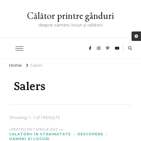
Călător printre gânduri
despre oameni, locuri și călătorii
Home
Salers
Salers
Showing: 1 - 1 of 1 RESULTS
UPDATED ON
7 APRILIE 2023
CALATORII IN STRAINATATE
DESCOPERĂ
OAMENI SI LOCURI