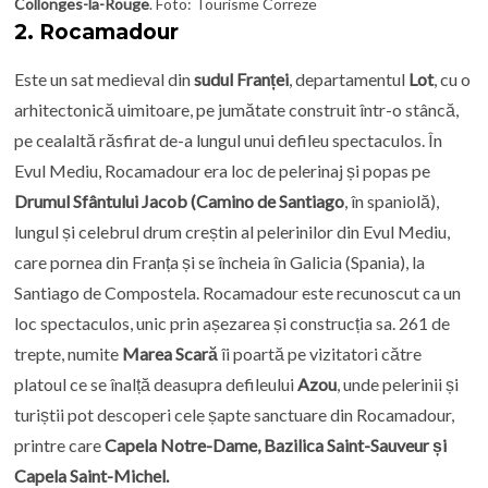
Collonges-la-Rouge
. Foto: Tourisme Correze
2.
Rocamadour
Este un sat medieval din
sudul Franței
, departamentul
Lot
, cu o
arhitectonică uimitoare, pe jumătate construit într-o stâncă,
pe cealaltă răsfirat de-a lungul unui defileu spectaculos. În
Evul Mediu, Rocamadour era loc de pelerinaj și popas pe
Drumul Sfântului Jacob (Camino de Santiago
, în spaniolă),
lungul și celebrul drum creștin al pelerinilor din Evul Mediu,
care pornea din Franța și se încheia în Galicia (Spania), la
Santiago de Compostela. Rocamadour este recunoscut ca un
loc spectaculos, unic prin așezarea și construcția sa. 261 de
trepte, numite
Marea Scară
îi poartă pe vizitatori către
platoul ce se înalță deasupra defileului
Azou
, unde pelerinii și
turiștii pot descoperi cele șapte sanctuare din Rocamadour,
printre care
Capela Notre-Dame, Bazilica Saint-Sauveur și
Capela Saint-Michel.