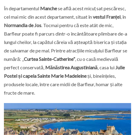
În departamentul
Manche
se află acest micuț sat pescăresc,
cel mai mic din acest departament, situat în
vestul Franței
, în
Normandia de Jos
. Tocmai pentru că este atât de mic,
Barfleur poate fi parcurs dintr-o încântătoare plimbare de-a
lungul cheilor, la capătul căreia vă așteaptă biserica și stația
de salvamar de pe mal. Printre atracțiile micuțului Barfleur se
numără: „
Curtea Sainte-Catherine”
, cu o casă medievală
perfect conservată,
Mănăstirea Augustiniană
, casa lui
Julie
Postel și capela Sainte Marie Madeleine
și, bineînțeles,
produsele locale, între care midii de Barfleur, homar și alte
fructe de mare.