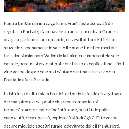
Pentru turiștii din întreaga lume, Franța este asociată de
regulă cu Parisul și faimoasele atracții concentrate în acest
oraș, cu parfumul său romantic, cu vestitul Turn Eiffel, cu
muzeele și monumentele sale. Alte orașe turistice mari ale
țării, dar și minunata
Vallée de la Loire
, cu exuberantele sale
castele, parcuri și grădini, pot constitui o excepție atunci când
vine vorba despre cele mai căutate destinații turistice din
Franța, în afara Parisului.
Există însă o altă față a Franței, cel puțin la fel de atrăgătoare,
dar mai pitorească, poate chiar mai romantică și
fermecătoare, pe cât de încântătoare, pe atât de puțin
cunoscută, descoperită, explorată și îndrăgită. Este vorba
despre micuțele așezări rurale, adevărate delicii franțuzești,