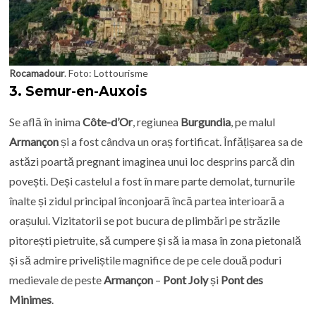
Rocamadour
. Foto: Lottourisme
3.
Semur-en-Auxois
Se află în inima
Côte-d’Or
, regiunea
Burgundia
, pe malul
Armançon
și
a fost cândva un oraș fortificat. Înfățișarea sa de
astăzi poartă pregnant imaginea unui loc desprins parcă din
povești. Deși castelul a fost în mare parte demolat, turnurile
înalte și zidul principal înconjoară încă partea interioară a
orașului. Vizitatorii se pot bucura de plimbări pe străzile
pitorești pietruite, să cumpere și să ia masa în zona pietonală
și să admire priveliștile magnifice de pe cele două poduri
medievale de peste
Armançon
–
Pont Joly
și
Pont des
Minimes
.