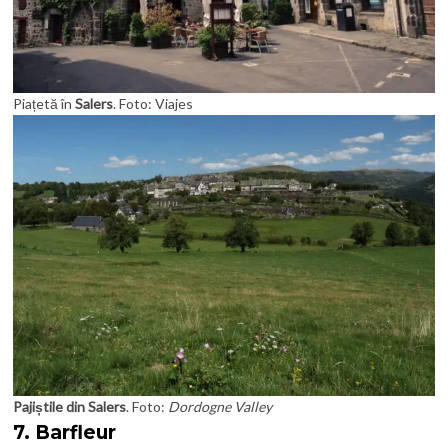
Piațetă în
Salers
. Foto: Viajes
Pajiștile din Salers
. Foto:
Dordogne Valley
7.
Barfleur