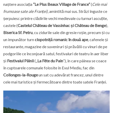
naștere asociația
“Le Plus Beaux Village de France”
(
Cele mai
frumoase sate ale Franței)
, amintită mai sus. Străzi înguste ce
șerpuiesc printre clădirile vechi medievale cu turnuri ascuțite,
castele (
Castelul Château de Vassinhac și Château de Benge
),
Biserica Sf. Petru
, cu zidurile sale din gresie roșie, precum și cu
un impunător turn
clopotniță romanic în două ape
, cafenele și
restaurante, magazine de suveniruri și prăvălii cu vinuri de pe
podgoriile ce înconjoară satul, festivaluri de teatru în aer liber
și
Festivalul Pâinii
(„
La Fête du Pain
”), în care pâinea se coace
în cuptoarele comunale folosite în Evul Mediu, fac din
Collonges-la-Rouge
un sat cu adevărat francez, unul dintre
cele mai turistice și fermecătoare dintre toate satele Franței.