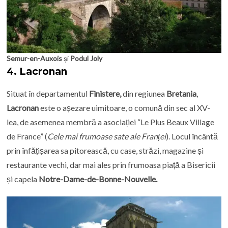
Semur-en-Auxois
și
Podul Joly
4.
Lacronan
Situat în departamentul
Finistere,
din regiunea
Bretania
,
Lacronan
este o așezare uimitoare, o comună din sec al XV-
lea, de asemenea membră a asociației “Le Plus Beaux Village
de France” (
Cele mai frumoase sate ale Franței
). Locul încântă
prin înfățișarea sa pitorească, cu case, străzi, magazine și
restaurante vechi, dar mai ales prin frumoasa piață a Bisericii
și capela
Notre-Dame-de-Bonne-Nouvelle.