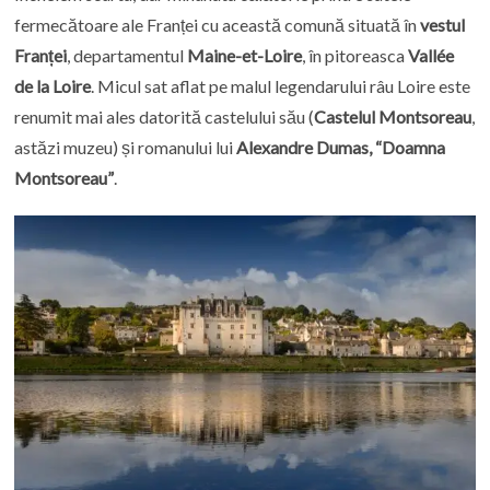
fermecătoare ale Franței cu această comună situată în
vestul
Franței
, departamentul
Maine-et-Loire
, în pitoreasca
Vallée
de la Loire
. Micul sat aflat pe malul legendarului râu Loire este
renumit mai ales datorită castelului său (
Castelul Montsoreau
,
astăzi muzeu) și romanului lui
Alexandre Dumas, “Doamna
Montsoreau”
.