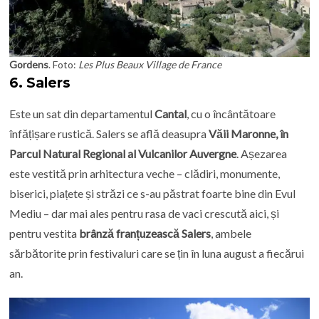
Gordens
. Foto:
Les Plus Beaux Village de France
6.
Salers
Este un sat din departamentul
Cantal
, cu o încântătoare
înfățișare rustică. Salers se află deasupra
Văii Maronne, în
Parcul Natural Regional al Vulcanilor Auvergne
. Așezarea
este vestită prin arhitectura veche – clădiri, monumente,
biserici, piațete și străzi ce s-au păstrat foarte bine din Evul
Mediu – dar mai ales pentru rasa de vaci crescută aici, și
pentru vestita
brânză franțuzească Salers
, ambele
sărbătorite prin festivaluri care se țin în luna august a fiecărui
an.