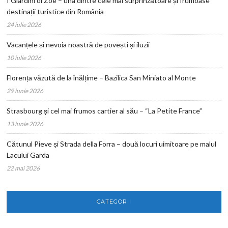
I Giardini di Zoe – una dintre cele mai surprinzătoare și frumoase
destinații turistice din România
24 iulie 2026
Vacanțele și nevoia noastră de povești și iluzii
10 iulie 2026
Florența văzută de la înălțime – Bazilica San Miniato al Monte
29 iunie 2026
Strasbourg și cel mai frumos cartier al său – “La Petite France”
13 iunie 2026
Cătunul Pieve și Strada della Forra – două locuri uimitoare pe malul
Lacului Garda
22 mai 2026
CATEGORII