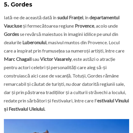
5.
Gordes
Iată-ne de această dată în
sudul Franței
, în
departamentul
Vaucluse
și fermecătoarea regiune
Provence
, acolo unde
Gordes
se revărsă maiestuos în imagini idilice pe unul din
dealurile
Luberonului
, masivul muntos din Provence. Locul
care a inspirat prin frumusețea sa numeroși artiști, între care
Marc Chagall
sau
Victor Vasarely
, este astăzi o atracție
pentru actori celebri și personalități care aleg să-și
construiască aici case de vacanță. Totuși, Gordes rămâne
remarcabil și căutat de turiști, nu doar datorită regiunii sale,
dar și prin păstrarea tradițiilor și a culturii străvechi a locului,
redate prin sărbători și festivaluri, între care F
estivalul Vinului
și Festivalul Uleiului.