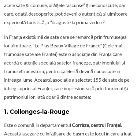
acele sate și comune, orășele “ascunse” și necunoscute, dar
care, odată descoperite, pot deveni o autentică și uimitoare
experiență turistică, o “dragoste la prima vedere”.
În Franța există mii de sate care se remarcă prin frumusețea
lor uimitoare. “Le Plus Beaux Village de France” (Cele mai
frumoase sate ale Franței) este o asociație din Franța care
acordă o atenție specială satelor franceze, patrimoniului și
frumuseții acestora, pentru ca ele să devină cunoscute în
întreaga lume. Această asociație a selectat 155 de sate de pe
întreg cuprinsul Franței, care impresionează prin farmecul și
patrimoniul lor. Iată doar 8 dintre acestea:
1.
Collonges-la-Rouge
Este o comună în departamentul
Corrèze
,
centrul Franței.
Această așezare cu înfățișare de basm este locul în care a luat