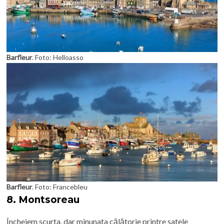
Barfleur
. Foto: Helloasso
Barfleur
. Foto: Francebleu
8.
Montsoreau
Încheiem scurta, dar minunata călătorie printre satele