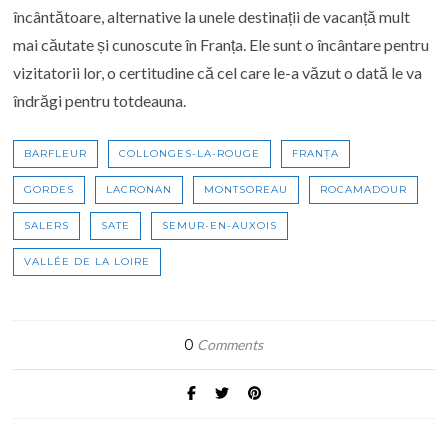
încântătoare, alternative la unele destinații de vacanță mult
mai căutate și cunoscute în Franța. Ele sunt o încântare pentru
vizitatorii lor, o certitudine că cel care le-a văzut o dată le va
îndrăgi pentru totdeauna.
BARFLEUR
COLLONGES-LA-ROUGE
FRANȚA
GORDES
LACRONAN
MONTSOREAU
ROCAMADOUR
SALERS
SATE
SEMUR-EN-AUXOIS
VALLÉE DE LA LOIRE
0
Comments